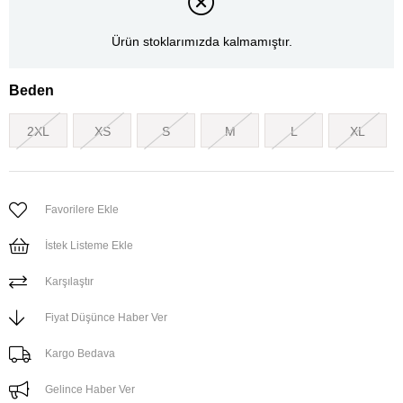
Ürün stoklarımızda kalmamıştır.
Beden
2XL
XS
S
M
L
XL
Favorilere Ekle
İstek Listeme Ekle
Karşılaştır
Fiyat Düşünce Haber Ver
Kargo Bedava
Gelince Haber Ver