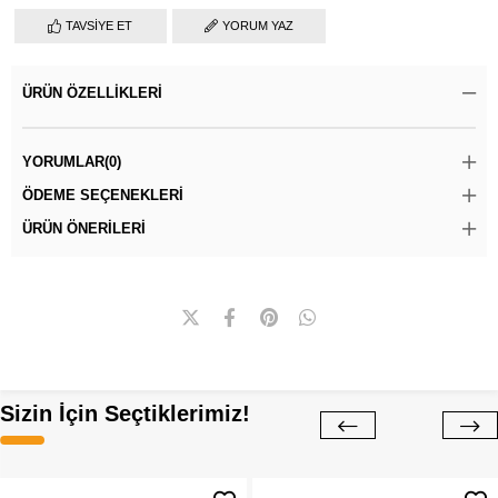
TAVSIYE ET
YORUM YAZ
ÜRÜN ÖZELLIKLERI
YORUMLAR
(0)
ÖDEME SEÇENEKLERI
ÜRÜN ÖNERILERI
Sizin İçin Seçtiklerimiz!