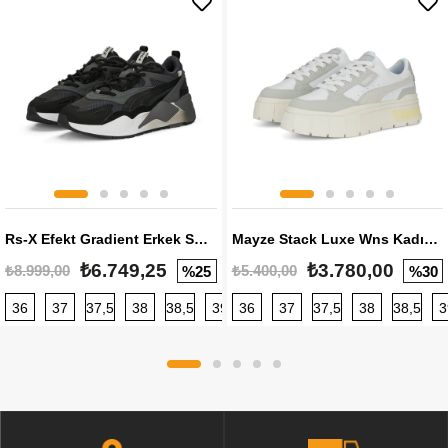
Rs-X Efekt Gradient Erkek Sneaker
Mayze Stack Luxe Wns Kadın Sneaker
₺6.749,25
₺3.780,00
₺8.999,00
₺5.400,00
%25
%30
36
37
37,5
38
38,5
39
36
40
37
40,5
37,5
41
38
42
38,5
42,5
3