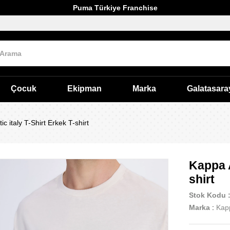
Puma Türkiye Franchise
Çocuk
Ekipman
Marka
Galatasara
c italy T-Shirt Erkek T-shirt
Kappa A
shirt
Stok Kodu
Marka
:
Kap