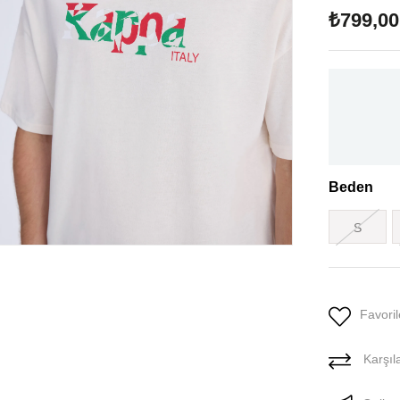
₺799,00
Beden
S
Favoril
Karşıla