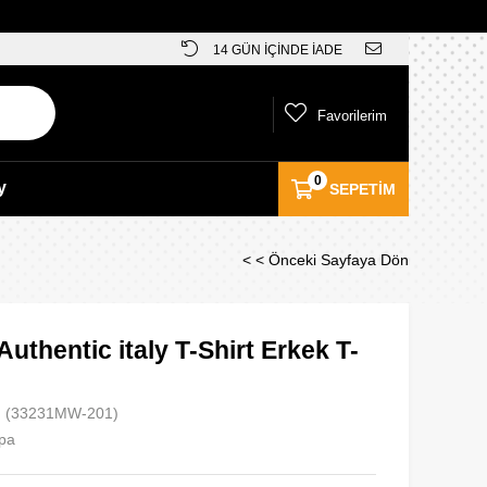
14 GÜN İÇİNDE İADE
Favorilerim
0
y
SEPETIM
< < Önceki Sayfaya Dön
uthentic italy T-Shirt Erkek T-
(33231MW-201)
pa