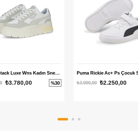
Mayze Stack Luxe Wns Kadın Sneaker
Puma Rickie Ac+ Ps Çocuk 
₺3.780,00
₺2.250,00
0
₺3.000,00
%30