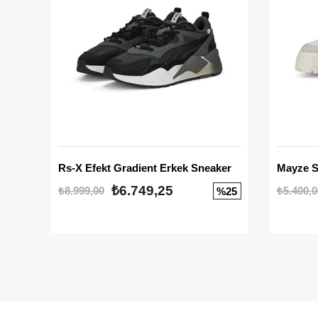
Rs-X Efekt Gradient Erkek Sneaker
₺6.749,25
₺8.999,00
₺5.400,0
%25