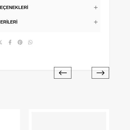
EÇENEKLERI
ERILERI