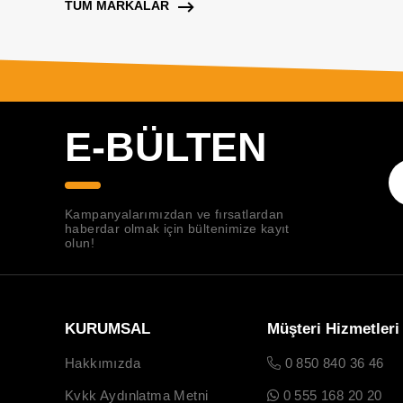
TÜM MARKALAR
E-BÜLTEN
Kampanyalarımızdan ve fırsatlardan
haberdar olmak için bültenimize kayıt
olun!
KURUMSAL
Müşteri Hizmetleri
Hakkımızda
0 850 840 36 46
Kvkk Aydınlatma Metni
0 555 168 20 20