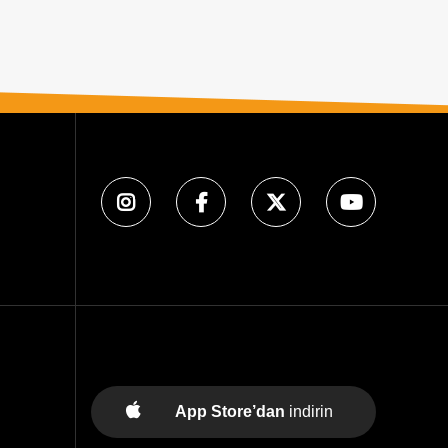
App Store’dan
indirin