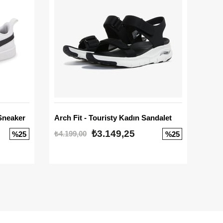
Sneaker
Arch Fit - Touristy Kadın Sandalet
Big
₺3.149,25
₺4.199,00
₺3.1
%25
%25