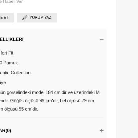
e Haber Ver
YE ET
YORUM YAZ
ELLIKLERI
ort Fit
0 Pamuk
entic Collection
iye
ün görselindeki model 184 cm'dir ve üzerindeki M
ndir. Göğüs ölçüsü 99 cm'dir, bel ölçüsü 79 cm,
n ölçüsü 95 cm'dir.
AR
(0)