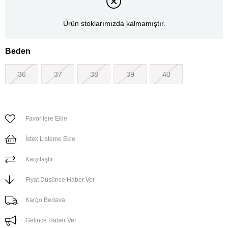
Ürün stoklarımızda kalmamıştır.
Beden
36
37
38
39
40
Favorilere Ekle
İstek Listeme Ekle
Karşılaştır
Fiyat Düşünce Haber Ver
Kargo Bedava
Gelince Haber Ver