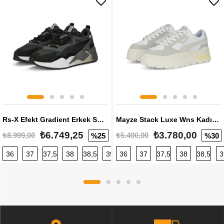
Rs-X Efekt Gradient Erkek Sneaker
Mayze Stack Luxe Wns Kadın Sneaker
₺6.749,25
₺3.780,00
₺8.999,00
₺5.400,00
%25
%30
36
37
37,5
38
38,5
39
36
40
37
40,5
37,5
41
38
42
38,5
42,5
3