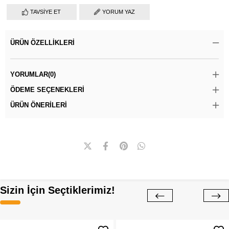
TAVSIYE ET
YORUM YAZ
ÜRÜN ÖZELLIKLERI
YORUMLAR
(0)
ÖDEME SEÇENEKLERI
ÜRÜN ÖNERILERI
Sizin İçin Seçtiklerimiz!