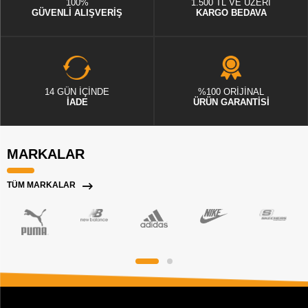
100%
1.500 TL VE ÜZERİ
GÜVENLİ ALIŞVERİŞ
KARGO BEDAVA
14 GÜN İÇİNDE
%100 ORİJİNAL
İADE
ÜRÜN GARANTİSİ
MARKALAR
TÜM MARKALAR