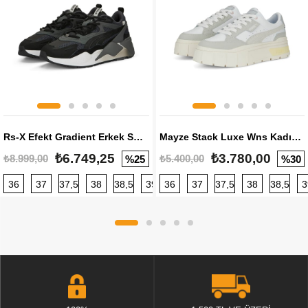
Rs-X Efekt Gradient Erkek Sneaker
Mayze Stack Luxe Wns Kadın Sneaker
₺6.749,25
₺3.780,00
₺8.999,00
₺5.400,00
%25
%30
36
37
37,5
38
38,5
39
36
40
37
40,5
37,5
41
38
42
38,5
42,5
3