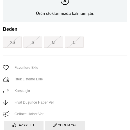
Ürün stoklarımızda kalmamıştır.
Beden
XS
S
M
L
Favorilere Ekle
İstek Listeme Ekle
Karşılaştır
Fiyat Düşünce Haber Ver
Gelince Haber Ver
TAVSIYE ET
YORUM YAZ