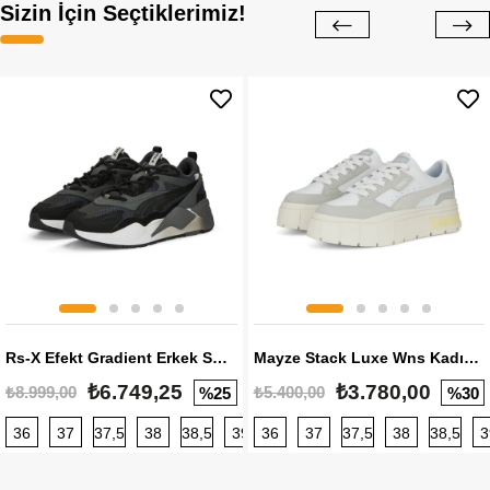
Sizin İçin Seçtiklerimiz!
Rs-X Efekt Gradient Erkek Sneaker
Mayze Stack Luxe Wns Kadın Sneaker
₺6.749,25
₺3.780,00
₺8.999,00
₺5.400,00
%25
%30
36
37
37,5
38
38,5
39
36
40
37
40,5
37,5
41
38
42
38,5
42,5
3