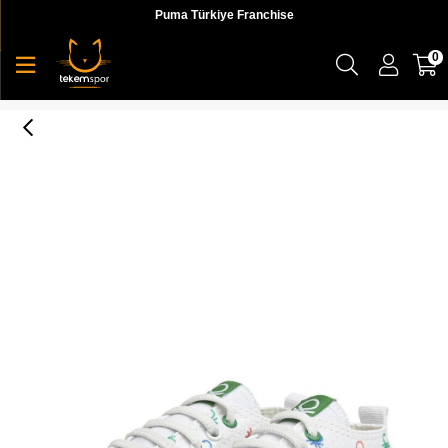
Puma Türkiye Franchise
0
Benetton Çocuk Beyaz Günlük Spor Ayakkabı - BN-30660-19