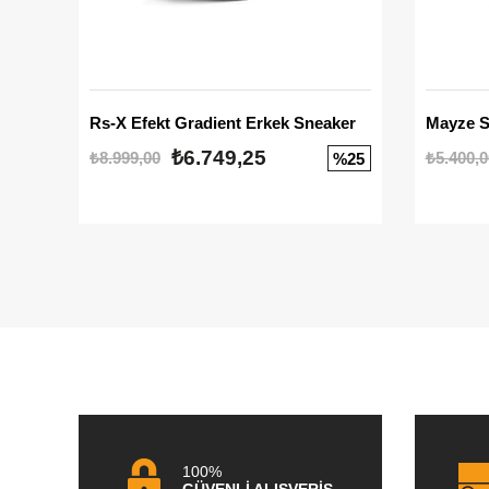
Rs-X Efekt Gradient Erkek Sneaker
₺6.749,25
₺8.999,00
₺5.400,0
%25
100%