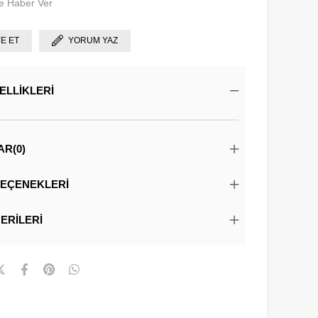
e Haber Ver
YE ET
YORUM YAZ
ELLIKLERI
AR
(0)
EÇENEKLERI
ERILERI