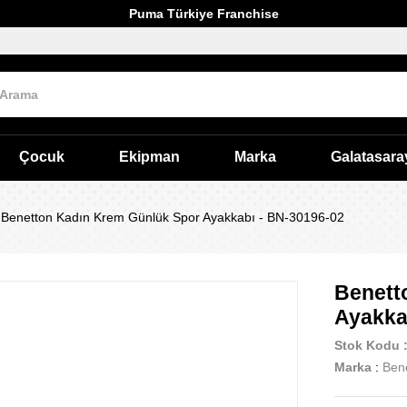
Puma Türkiye Franchise
Çocuk
Ekipman
Marka
Galatasara
Benetton Kadın Krem Günlük Spor Ayakkabı - BN-30196-02
Benett
Ayakka
Stok Kodu
Marka
:
Ben