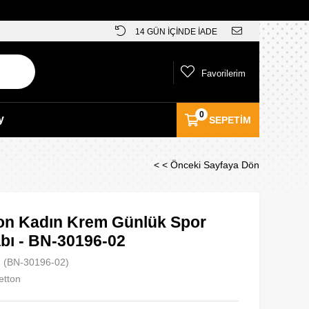
14 GÜN İÇİNDE İADE
Favorilerim
0
y
SEPETIM
< < Önceki Sayfaya Dön
on Kadın Krem Günlük Spor
bı - BN-30196-02
(BN-30196-02)
etton