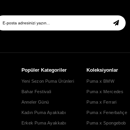
Popüler Kategoriler
Koleksiyonlar
Yeni Sezon Puma Ürünleri
Puma x BMW
Bahar Festivali
Puma x Mercedes
Anneler Günü
Puma x Ferrari
Kadın Puma Ayakkabı
Puma x Fenerbahçe
Erkek Puma Ayakkabı
Puma x Spongebob