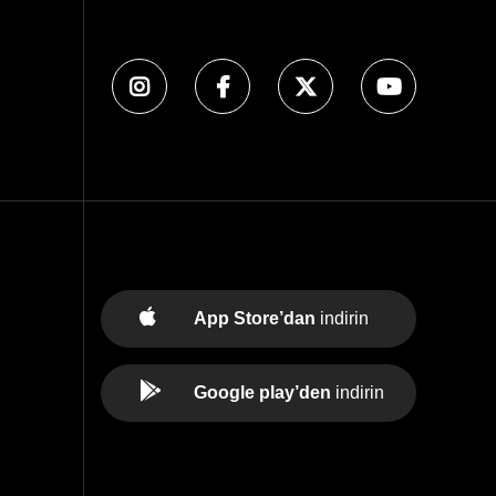
App Store’dan
indirin
Google play’den
indirin