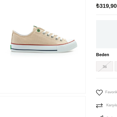
₺319,90
Beden
36
Favoril
Karşıla