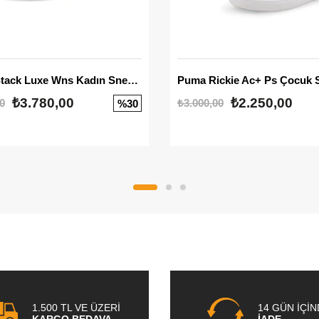
Mayze Stack Luxe Wns Kadın Sneaker
Puma Rickie Ac+ Ps Çocuk 
₺3.780,00
₺2.250,00
0
₺3.000,00
%30
1.500 TL VE ÜZERİ
14 GÜN İÇİ