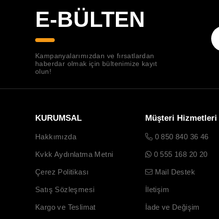
E-BÜLTEN
Kampanyalarımızdan ve fırsatlardan
haberdar olmak için bültenimize kayıt
olun!
KURUMSAL
Müşteri Hizmetleri
Hakkımızda
0 850 840 36 46
Kvkk Aydınlatma Metni
0 555 168 20 20
Çerez Politikası
Mail Destek
Satış Sözleşmesi
İletişim
Kargo ve Teslimat
İade ve Değişim