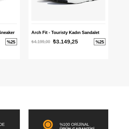
Sneaker
Arch Fit - Touristy Kadın Sandalet
Big
₺3.149,25
₺4.199,00
₺3.1
%25
%25
NDE
%100 ORİJİNAL