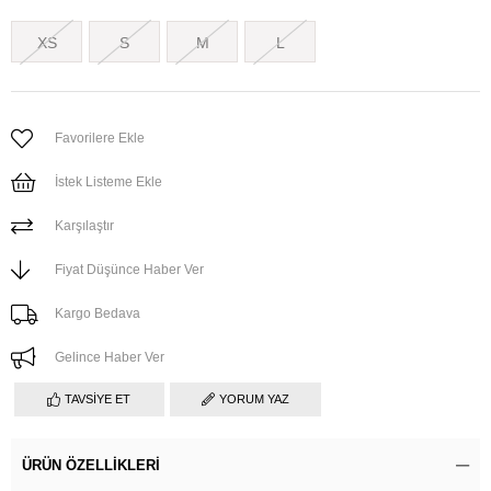
XS
S
M
L
Favorilere Ekle
İstek Listeme Ekle
Karşılaştır
Fiyat Düşünce Haber Ver
Kargo Bedava
Gelince Haber Ver
TAVSIYE ET
YORUM YAZ
ÜRÜN ÖZELLIKLERI