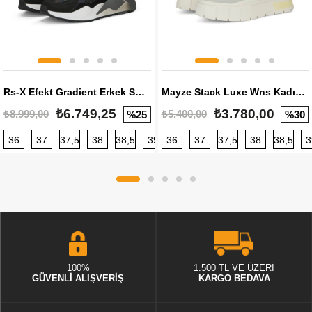
Rs-X Efekt Gradient Erkek Sneaker
Mayze Stack Luxe Wns Kadın Sneaker
₺6.749,25
₺3.780,00
₺8.999,00
₺5.400,00
%25
%30
36
37
37,5
38
38,5
39
36
40
37
40,5
37,5
41
38
42
38,5
42,5
3
100%
1.500 TL VE ÜZERİ
GÜVENLİ ALIŞVERİŞ
KARGO BEDAVA