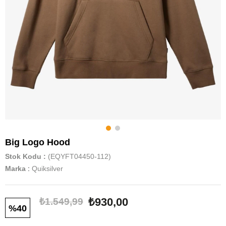
Big Logo Hood
Stok Kodu
(EQYFT04450-112)
Marka
:
Quiksilver
₺930,00
₺1.549,99
40