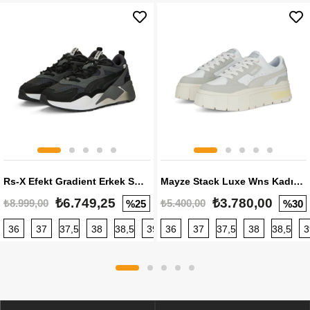
Rs-X Efekt Gradient Erkek Sneaker
Mayze Stack Luxe Wns Kadın Sneaker
₺6.749,25
₺3.780,00
₺8.999,00
₺5.400,00
%25
%30
36
37
37,5
38
38,5
39
36
40
37
40,5
37,5
41
38
42
38,5
42,5
3