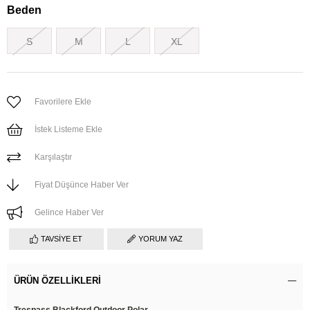
Beden
S
M
L
XL
Favorilere Ekle
İstek Listeme Ekle
Karşılaştır
Fiyat Düşünce Haber Ver
Gelince Haber Ver
TAVSIYE ET
YORUM YAZ
ÜRÜN ÖZELLIKLERI
Trespass Blackford Outdoor Polar