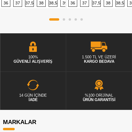
36
37
37,5
38
38,5
39
36
40
37
40,5
37,5
41
38
42
38,5
42,5
3
100%
1.500 TL VE ÜZERİ
GÜVENLİ ALIŞVERİŞ
KARGO BEDAVA
14 GÜN İÇİNDE
%100 ORİJİNAL
İADE
ÜRÜN GARANTİSİ
MARKALAR