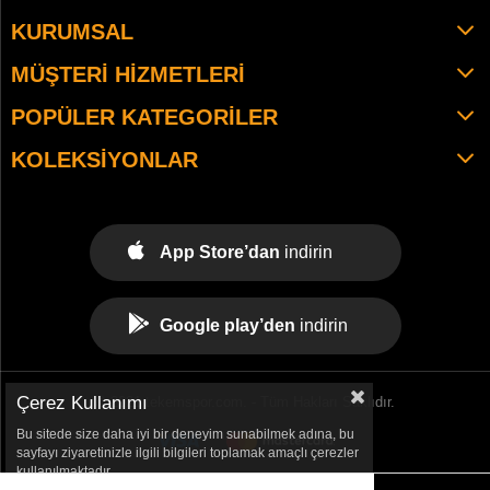
KURUMSAL
MÜŞTERI HIZMETLERI
POPÜLER KATEGORILER
KOLEKSIYONLAR
App Store’dan
indirin
Google play’den
indirin
Çerez Kullanımı
© 2021 tekemspor.com. - Tüm Hakları Saklıdır.
Bu sitede size daha iyi bir deneyim sunabilmek adına, bu
sayfayı ziyaretinizle ilgili bilgileri toplamak amaçlı çerezler
kullanılmaktadır.