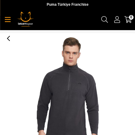
Puma Türkiye Franchise
0
Trespass Blackford - Male Microfleece At100 Erkek Ceket