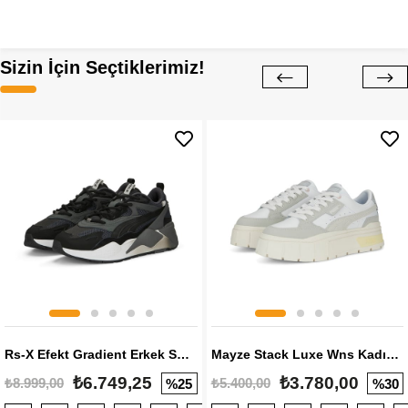
Sizin İçin Seçtiklerimiz!
Rs-X Efekt Gradient Erkek Sneaker
Mayze Stack Luxe Wns Kadın Sneaker
₺6.749,25
₺3.780,00
₺8.999,00
₺5.400,00
%25
%30