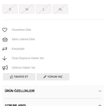
S
M
L
XL
Favorilere Ekle
İstek Listeme Ekle
Karşılaştır
Fiyat Düşünce Haber Ver
Gelince Haber Ver
TAVSIYE ET
YORUM YAZ
ÜRÜN ÖZELLIKLERI
YORUMLAR
(0)