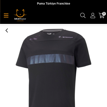
Puma Türkiye Franchise
0
Bmw Mms Metal Energy Tee Erkek T-shirt