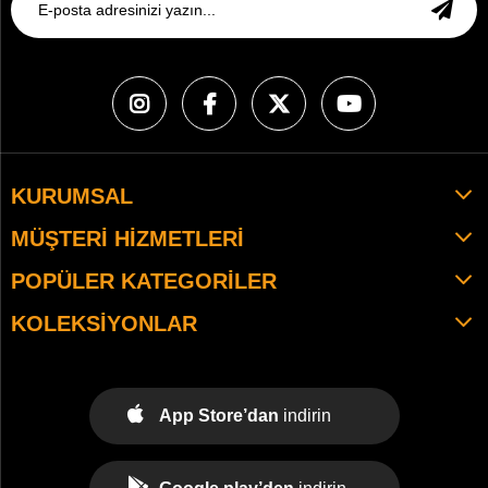
KURUMSAL
MÜŞTERI HIZMETLERI
POPÜLER KATEGORILER
KOLEKSIYONLAR
App Store’dan
indirin