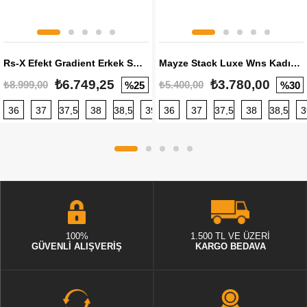
Rs-X Efekt Gradient Erkek Sneaker
Mayze Stack Luxe Wns Kadın Sneaker
₺6.749,25
₺3.780,00
₺8.999,00
₺5.400,00
%25
%30
36
37
37,5
38
38,5
39
36
40
37
40,5
37,5
41
38
42
38,5
42,5
3
100%
1.500 TL VE ÜZERİ
GÜVENLİ ALIŞVERİŞ
KARGO BEDAVA