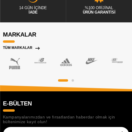
14 GÜN İÇİNDE
%100 ORİJİNAL
İADE
ÜRÜN GARANTİSİ
MARKALAR
TÜM MARKALAR
E-BÜLTEN
Kampanyalarımızdan ve fırsatlardan haberdar olmak için
bültenimize kayıt olun!