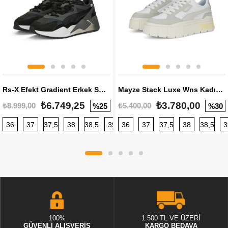
Rs-X Efekt Gradient Erkek Sneaker
Mayze Stack Luxe Wns Kadın Sneaker
₺6.749,25
₺3.780,00
₺8.999,00
₺5.400,00
%25
%30
36
37
37,5
38
38,5
39
36
40
37
40,5
37,5
41
38
42
38,5
42,5
3
100%
1.500 TL VE ÜZERİ
GÜVENLİ ALIŞVERİŞ
KARGO BEDAVA