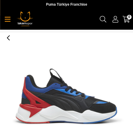
Puma Türkiye Franchise
0
Bmw Mms Rs-X T Erkek Sneaker