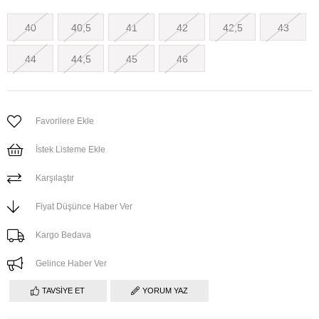
40
40,5
41
42
42,5
43
44
44,5
45
46
Favorilere Ekle
İstek Listeme Ekle
Karşılaştır
Fiyat Düşünce Haber Ver
Kargo Bedava
Gelince Haber Ver
TAVSIYE ET
YORUM YAZ