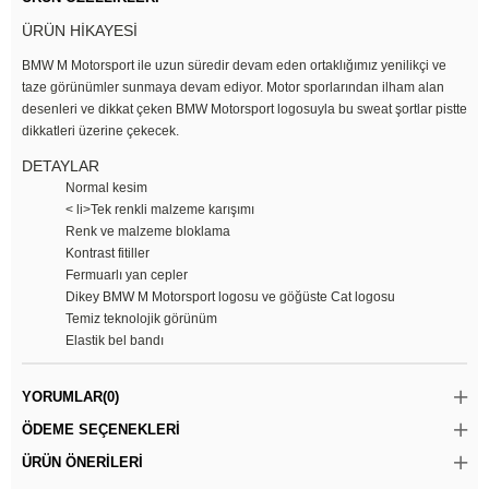
ÜRÜN HİKAYESİ
BMW M Motorsport ile uzun süredir devam eden ortaklığımız yenilikçi ve
taze görünümler sunmaya devam ediyor. Motor sporlarından ilham alan
desenleri ve dikkat çeken BMW Motorsport logosuyla bu sweat şortlar pistte
dikkatleri üzerine çekecek.
DETAYLAR
Normal kesim
< li>Tek renkli malzeme karışımı
Renk ve malzeme bloklama
Kontrast fitiller
Fermuarlı yan cepler
Dikey BMW M Motorsport logosu ve göğüste Cat logosu
Temiz teknolojik görünüm
Elastik bel bandı
YORUMLAR
(0)
ÖDEME SEÇENEKLERI
ÜRÜN ÖNERILERI