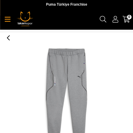
Puma Türkiye Franchise
0
Bmw Mms Sweat Pants, Reg/Cc Erkek Eşofman Altı