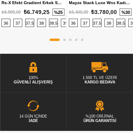
Rs-X Efekt Gradient Erkek Sneaker
Mayze Stack Luxe Wns Kadın Sneaker
₺6.749,25
₺3.780,00
₺8.999,00
₺5.400,00
%25
%30
36
37
37,5
38
38,5
39
36
40
37
40,5
37,5
41
38
42
38,5
42,5
3
100%
1.500 TL VE ÜZERİ
GÜVENLİ ALIŞVERİŞ
KARGO BEDAVA
14 GÜN İÇİNDE
%100 ORİJİNAL
İADE
ÜRÜN GARANTİSİ