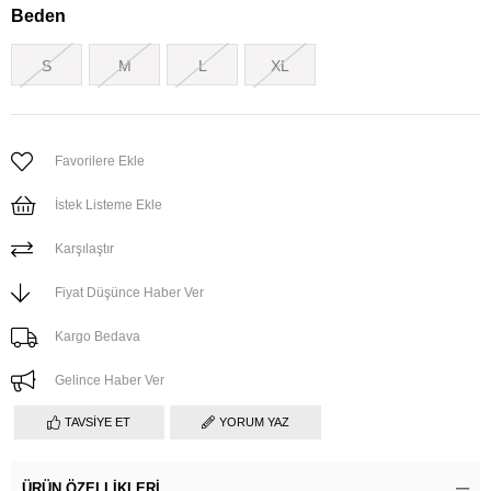
Beden
S
M
L
XL
Favorilere Ekle
İstek Listeme Ekle
Karşılaştır
Fiyat Düşünce Haber Ver
Kargo Bedava
Gelince Haber Ver
TAVSIYE ET
YORUM YAZ
ÜRÜN ÖZELLIKLERI