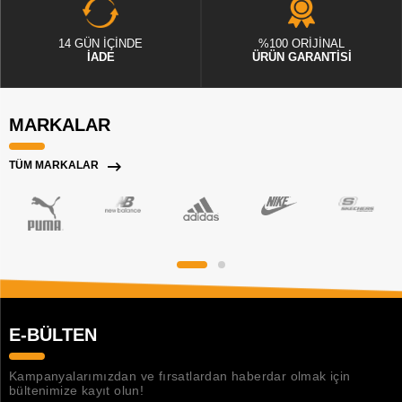
14 GÜN İÇİNDE
%100 ORİJİNAL
İADE
ÜRÜN GARANTİSİ
MARKALAR
TÜM MARKALAR
E-BÜLTEN
Kampanyalarımızdan ve fırsatlardan haberdar olmak için
bültenimize kayıt olun!