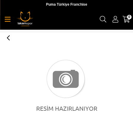
Puma Türkiye Franchise
0
Puma Bmw Mms T7 Track Jacket Erkek Ceket - 57778402