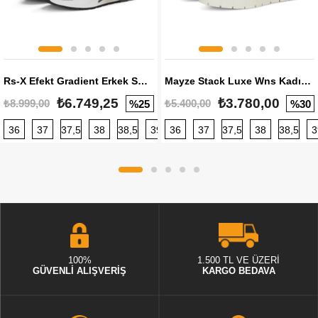
Rs-X Efekt Gradient Erkek Sneaker
Mayze Stack Luxe Wns Kadın Sneaker
₺6.749,25
₺3.780,00
₺8.999,00
₺5.400,00
%25
%30
36
37
37,5
38
38,5
39
36
40
37
40,5
37,5
41
38
42
38,5
42,5
3
100%
1.500 TL VE ÜZERİ
GÜVENLİ ALIŞVERİŞ
KARGO BEDAVA