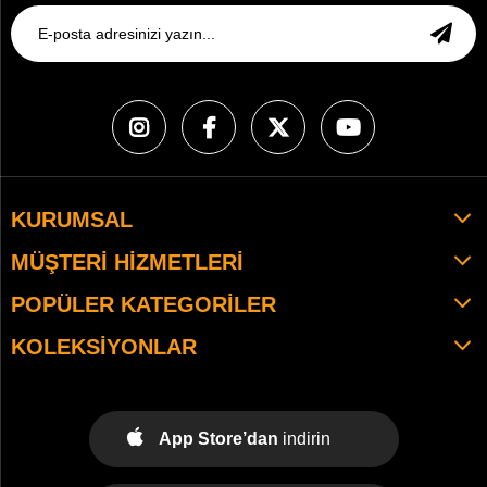
KURUMSAL
MÜŞTERI HIZMETLERI
POPÜLER KATEGORILER
KOLEKSIYONLAR
App Store’dan
indirin