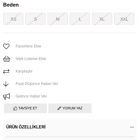
Beden
XS
S
M
L
XL
XXL
Favorilere Ekle
İstek Listeme Ekle
Karşılaştır
Fiyat Düşünce Haber Ver
Gelince Haber Ver
TAVSIYE ET
YORUM YAZ
ÜRÜN ÖZELLIKLERI