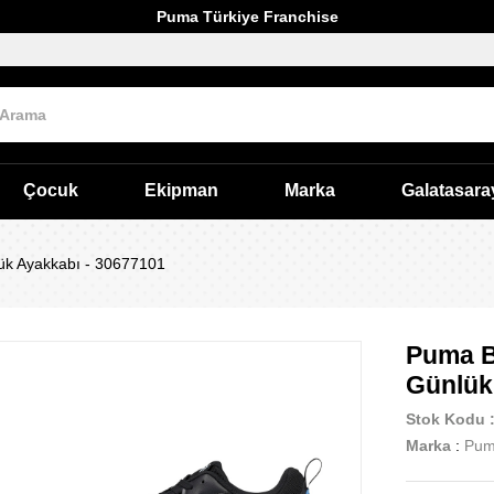
Puma Türkiye Franchise
Çocuk
Ekipman
Marka
Galatasara
k Ayakkabı - 30677101
Puma B
Günlük
Stok Kodu
Marka
:
Pu