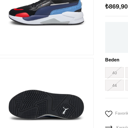
₺869,90
Beden
40
44
Favoril
Karşıla