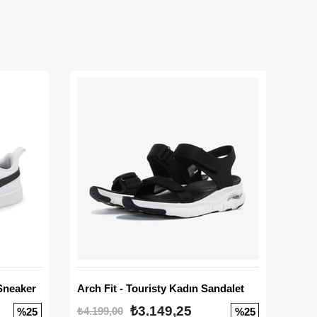
Sneaker
Arch Fit - Touristy Kadın Sandalet
Big
₺3.149,25
₺4.199,00
₺3.1
%25
%25