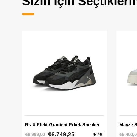
Sizin İçin Seçtikleri
Rs-X Efekt Gradient Erkek Sneaker
₺6.749,25
₺8.999,00
₺5.400,0
%25