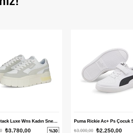
miz!
Mayze Stack Luxe Wns Kadın Sneaker
Puma Rickie Ac+ Ps Çocuk 
₺3.780,00
₺2.250,00
0
₺3.000,00
%30