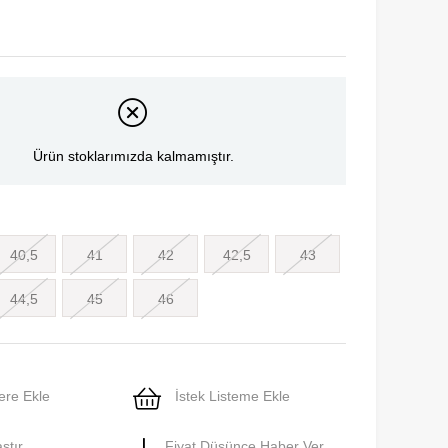
Ürün stoklarımızda kalmamıştır.
40,5
41
42
42,5
43
44,5
45
46
ere Ekle
İstek Listeme Ekle
ştır
Fiyat Düşünce Haber Ver