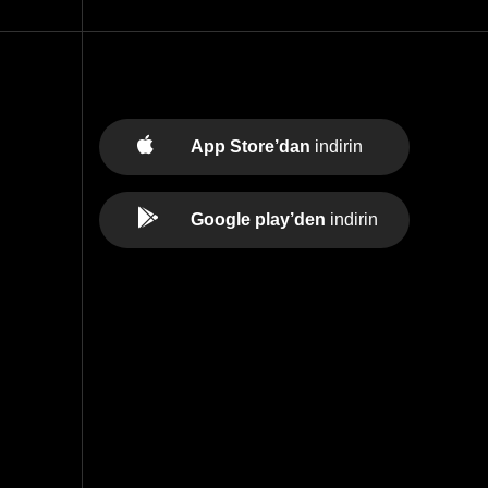
App Store’dan
indirin
Google play’den
indirin