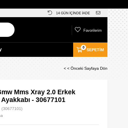
14 GÜN İÇİNDE İADE
Favorilerim
0
y
SEPETIM
< < Önceki Sayfaya Dön
mw Mms Xray 2.0 Erkek
 Ayakkabı - 30677101
(30677101)
ma