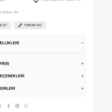
e Haber Ver
YE ET
YORUM YAZ
ELLIKLERI
AR
(0)
EÇENEKLERI
ERILERI