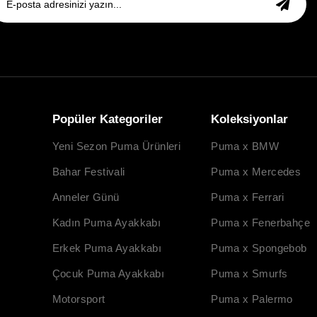
Popüler Kategoriler
Koleksiyonlar
Yeni Sezon Puma Ürünleri
Puma x BMW
Bahar Festivali
Puma x Mercedes
Anneler Günü
Puma x Ferrari
Kadın Puma Ayakkabı
Puma x Fenerbahçe
Erkek Puma Ayakkabı
Puma x Spongebob
Çocuk Puma Ayakkabı
Puma x Smurfs
Motorsport
Puma x Palermo