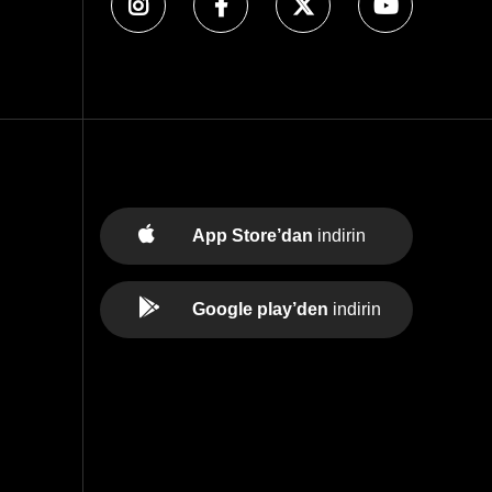
App Store’dan
indirin
Google play’den
indirin