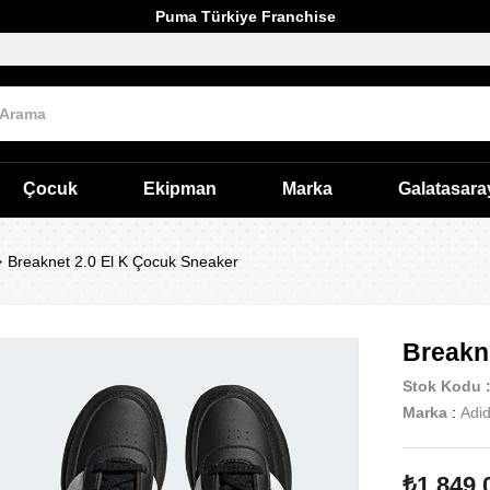
Puma Türkiye Franchise
Çocuk
Ekipman
Marka
Galatasara
Breaknet 2.0 El K Çocuk Sneaker
Breakn
Stok Kodu
Marka
:
Adi
₺1.849,