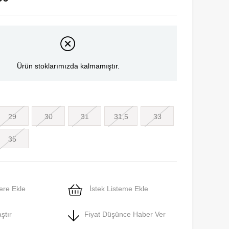
Ürün stoklarımızda kalmamıştır.
29
30
31
31,5
33
35
ere Ekle
İstek Listeme Ekle
ştır
Fiyat Düşünce Haber Ver