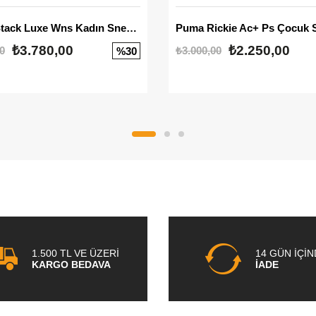
Mayze Stack Luxe Wns Kadın Sneaker
Puma Rickie Ac+ Ps Çocuk 
₺3.780,00
₺2.250,00
0
₺3.000,00
%30
1.500 TL VE ÜZERİ
14 GÜN İÇİ
KARGO BEDAVA
İADE