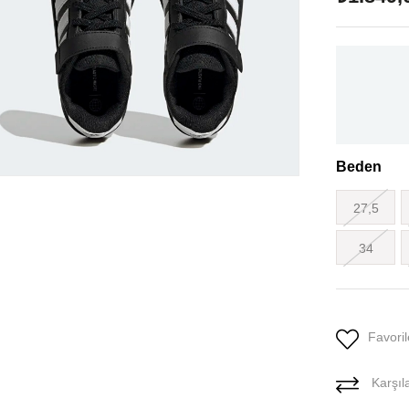
Beden
27,5
34
Favoril
Karşıla