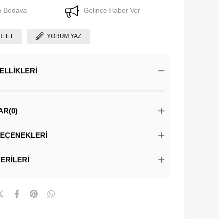
o Bedava
Gelince Haber Ver
YE ET
YORUM YAZ
ELLIKLERI
AR
(0)
EÇENEKLERI
ERILERI