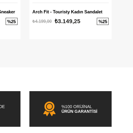
Sneaker
Arch Fit - Touristy Kadın Sandalet
Big
₺3.149,25
₺4.199,00
₺3.1
%25
%25
NDE
%100 ORİJİNAL
ÜRÜN GARANTİSİ