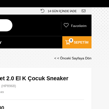
14 GÜN İÇİNDE İADE
Favorilerim
0
y
SEPETIM
< < Önceki Sayfaya Dön
et 2.0 El K Çocuk Sneaker
(HP8968)
das
00