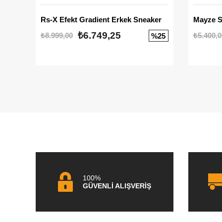
Rs-X Efekt Gradient Erkek Sneaker
₺6.749,25
₺8.999,00
₺5.400,0
%25
100%
GÜVENLİ ALIŞVERİŞ