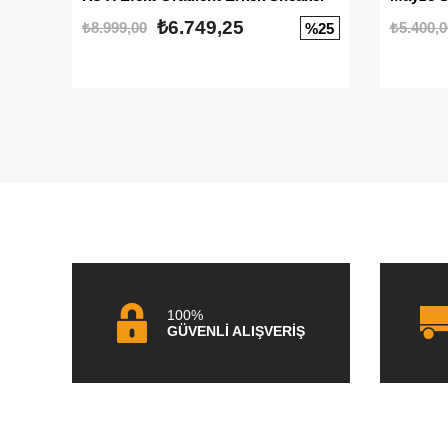
₺6.749,25
₺8.999,00
₺5.400,0
%25
100%
GÜVENLİ ALIŞVERİŞ