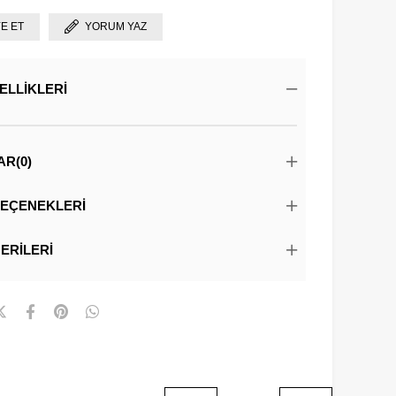
YE ET
YORUM YAZ
ELLIKLERI
AR
(0)
EÇENEKLERI
ERILERI