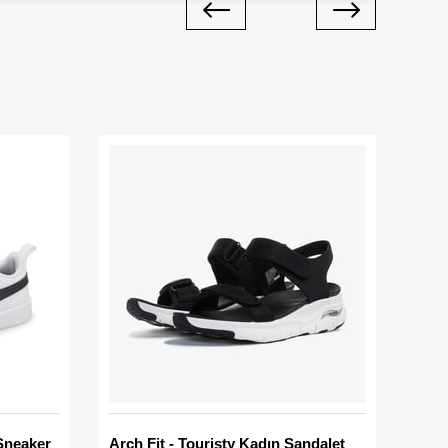
Sneaker
Arch Fit - Touristy Kadın Sandalet
Big