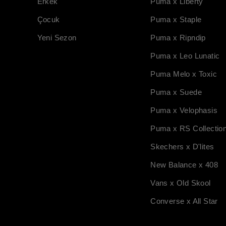
Erkek
Puma x Liberty
Çocuk
Puma x Staple
Yeni Sezon
Puma x Ripndip
Puma x Leo Lunatic
Puma Melo x Toxic
Puma x Suede
Puma x Velophasis
Puma x RS Collectio
Skechers x D'lites
New Balance x 408
Vans x Old Skool
Converse x All Star