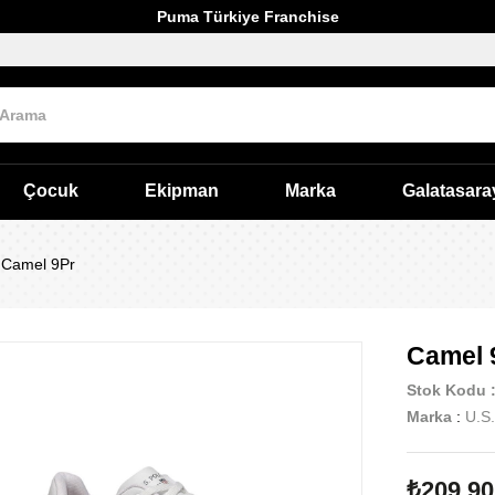
Puma Türkiye Franchise
Çocuk
Ekipman
Marka
Galatasara
Camel 9Pr
Camel 
Stok Kodu
Marka
:
U.S.
₺209,90