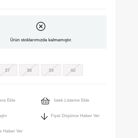
Ürün stoklarımızda kalmamıştır.
37
38
39
40
ere Ekle
İstek Listeme Ekle
ştır
Fiyat Düşünce Haber Ver
e Haber Ver