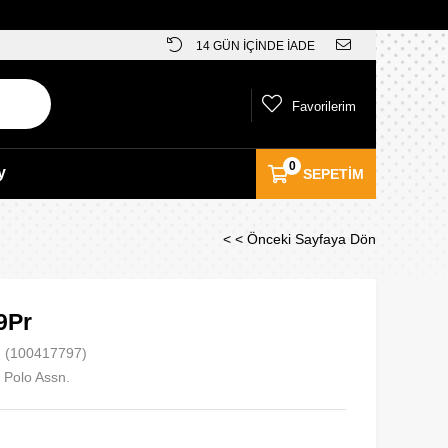
14 GÜN İÇİNDE İADE
Favorilerim
0
y
SEPETIM
< < Önceki Sayfaya Dön
9Pr
(100417797)
 Polo Assn.