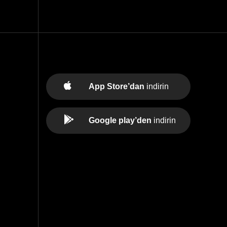
App Store’dan
indirin
Google play’den
indirin