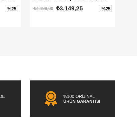
₺3.149,25
₺4.199,00
₺3.1
%25
%25
NDE
%100 ORİJİNAL
ÜRÜN GARANTİSİ