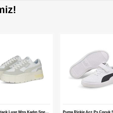
miz!
Mayze Stack Luxe Wns Kadın Sneaker
Puma Rickie Ac+ Ps Çocuk 