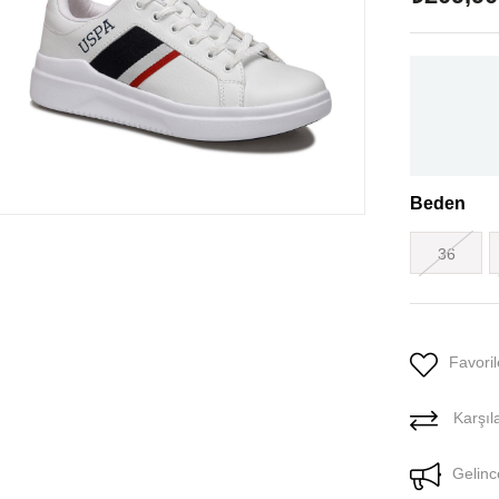
Beden
36
Favoril
Karşıla
Gelinc