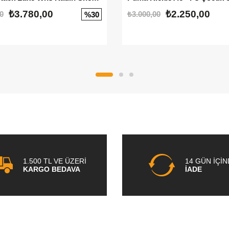
₺3.780,00
₺2.250,00
0
₺3.000,00
%30
1.500 TL VE ÜZERİ
14 GÜN İÇİ
KARGO BEDAVA
İADE