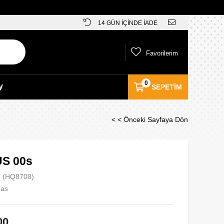
14 GÜN İÇİNDE İADE
Favorilerim
0
y
SEPETIM
< < Önceki Sayfaya Dön
S 00s
(HQ8708)
das
00