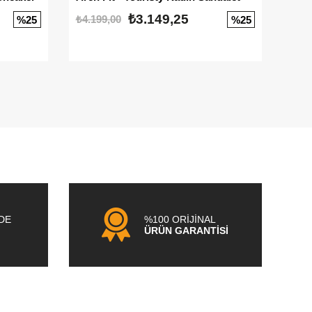
₺3.149,25
₺4.199,00
₺3.1
%25
%25
NDE
%100 ORİJİNAL
ÜRÜN GARANTİSİ