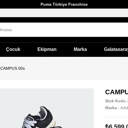
Puma Türkiye Franchise
Çocuk
Ekipman
Marka
Galatasara
CAMPUS 00s
CAMPU
Stok Kodu
Marka
:
Adi
₺6.599,