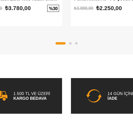
₺3.780,00
₺2.250,00
0
₺3.000,00
%30
1.500 TL VE ÜZERİ
14 GÜN İÇİ
KARGO BEDAVA
İADE