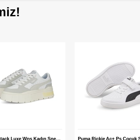
miz!
Mayze Stack Luxe Wns Kadın Sneaker
Puma Rickie Ac+ Ps Çocuk 