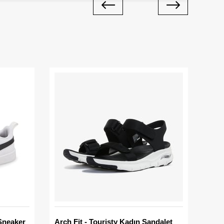
Sneaker
Arch Fit - Touristy Kadın Sandalet
Big