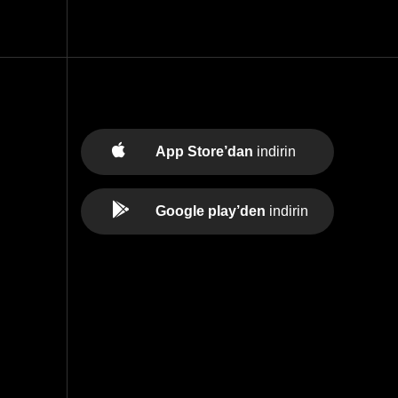
App Store’dan
indirin
Google play’den
indirin