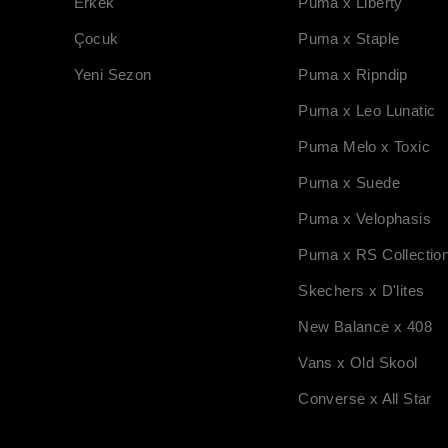
Erkek
Puma x Liberty
Çocuk
Puma x Staple
Yeni Sezon
Puma x Ripndip
Puma x Leo Lunatic
Puma Melo x Toxic
Puma x Suede
Puma x Velophasis
Puma x RS Collectio
Skechers x D'lites
New Balance x 408
Vans x Old Skool
Converse x All Star