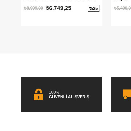
₺6.749,25
₺8.999,00
₺5.400,0
%25
100%
GÜVENLİ ALIŞVERİŞ