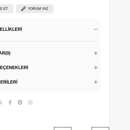
YE ET
YORUM YAZ
ELLIKLERI
AR
(0)
EÇENEKLERI
ERILERI