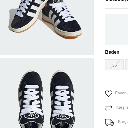
Beden
36
Favoril
Karşıla
Karg