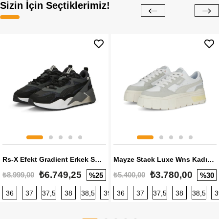
Sizin İçin Seçtiklerimiz!
Rs-X Efekt Gradient Erkek Sneaker
Mayze Stack Luxe Wns Kadın Sneaker
₺6.749,25
₺3.780,00
₺8.999,00
₺5.400,00
%25
%30
36
37
37,5
38
38,5
39
36
40
37
40,5
37,5
41
38
42
38,5
42,5
3