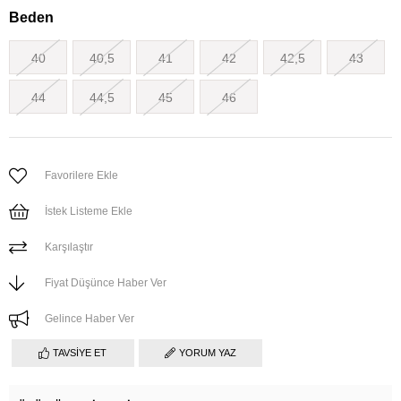
Beden
40
40,5
41
42
42,5
43
44
44,5
45
46
Favorilere Ekle
İstek Listeme Ekle
Karşılaştır
Fiyat Düşünce Haber Ver
Gelince Haber Ver
TAVSIYE ET
YORUM YAZ