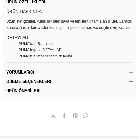
ÜRÜN ÖZELLIKLERI
ÜRÜN HAKKINDA
Uzun, net çizgiler, yumuşak süet saya ve tenisten ilham alan silüet, Caracal
Sneaker'ı ister kortta ister kort dışında şık bir stil için vazgeçilmezin yapıyor.
DETAYLAR
PUMA'dan Rahat stil
PUMA logosu DETAYLAR
PUMA'nın imza tasarım detayları
YORUMLAR
(0)
ÖDEME SEÇENEKLERI
ÜRÜN ÖNERILERI