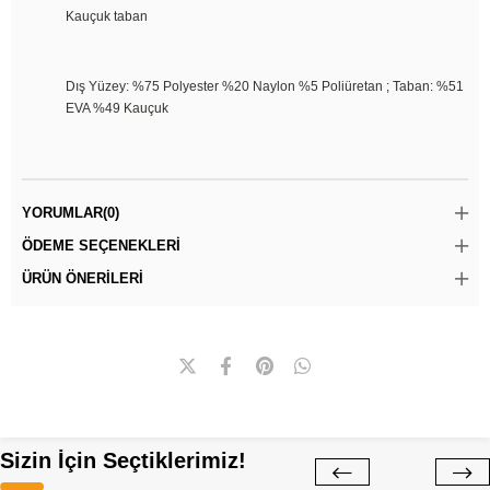
Kauçuk taban
Dış Yüzey: %75 Polyester %20 Naylon %5 Poliüretan ; Taban: %51
EVA %49 Kauçuk
YORUMLAR
(0)
ÖDEME SEÇENEKLERI
ÜRÜN ÖNERILERI
Sizin İçin Seçtiklerimiz!