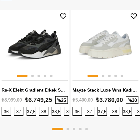
Rs-X Efekt Gradient Erkek Sneaker
Mayze Stack Luxe Wns Kadın Sneaker
₺6.749,25
₺3.780,00
₺8.999,00
₺5.400,00
%25
%30
36
37
37,5
38
38,5
39
36
40
37
40,5
37,5
41
38
42
38,5
42,5
3