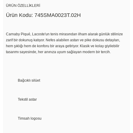
ÜRÜN ÖZELLİKLERİ
Ürün Kodu: 745SMA0023T.02H
Carnaby Piqué, Lacoste'un tenis mirasından ilham alarak günlük stilinize
zarif bir dokunuş katıyor. Nefes alabilen astarı ve pike dokusu detayları,
hem şıklığı hem de konforu bir araya getiriyor. Klasik ve kolay giyilebilir
tasarımı sayesinde, her anınıza uyum sağlayan modern bir tercih.
Bağcıklı silüet
Tekstil astar
Timsah logosu