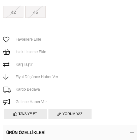
42
45
Favorilere Ekle
İstek Listeme Ekle
Karşılaştır
Fiyat Düşünce Haber Ver
Kargo Bedava
Gelince Haber Ver
TAVSIYE ET
YORUM YAZ
ÜRÜN ÖZELLIKLERI