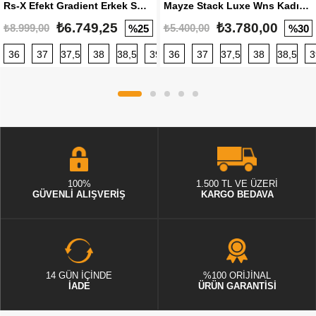
Rs-X Efekt Gradient Erkek Sneaker
Mayze Stack Luxe Wns Kadın Sneaker
₺6.749,25
₺3.780,00
₺8.999,00
₺5.400,00
%25
%30
36
37
37,5
38
38,5
39
36
40
37
40,5
37,5
41
38
42
38,5
42,5
3
100%
1.500 TL VE ÜZERİ
GÜVENLİ ALIŞVERİŞ
KARGO BEDAVA
14 GÜN İÇİNDE
%100 ORİJİNAL
İADE
ÜRÜN GARANTİSİ