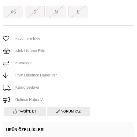
XS
S
M
L
Favorilere Ekle
İstek Listeme Ekle
Karşılaştır
Fiyat Düşünce Haber Ver
Kargo Bedava
Gelince Haber Ver
TAVSIYE ET
YORUM YAZ
ÜRÜN ÖZELLIKLERI