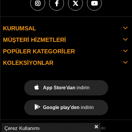
KURUMSAL
MÜŞTERI HIZMETLERI
POPÜLER KATEGORILER
KOLEKSIYONLAR
App Store’dan
indirin
Google play’den
indirin
Çerez Kullanımı
© 2021 tekemspor.com. - Tüm Hakları Saklıdır.