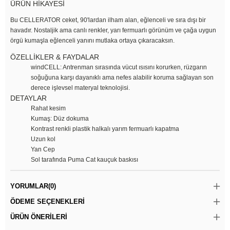
ÜRÜN HİKAYESİ
Bu CELLERATOR ceket, 90'lardan ilham alan, eğlenceli ve sıra dışı bir
havadır. Nostaljik ama canlı renkler, yarı fermuarlı görünüm ve çağa uygun
örgü kumaşla eğlenceli yanını mutlaka ortaya çıkaracaksın.
ÖZELLİKLER & FAYDALAR
windCELL: Antrenman sırasında vücut ısısını korurken, rüzgarın
soğuğuna karşı dayanıklı ama nefes alabilir koruma sağlayan son
derece işlevsel materyal teknolojisi.
DETAYLAR
Rahat kesim
Kumaş: Düz dokuma
Kontrast renkli plastik halkalı yarım fermuarlı kapatma
Uzun kol
Yan Cep
Sol tarafında Puma Cat kauçuk baskısı
YORUMLAR
(0)
ÖDEME SEÇENEKLERI
ÜRÜN ÖNERILERI