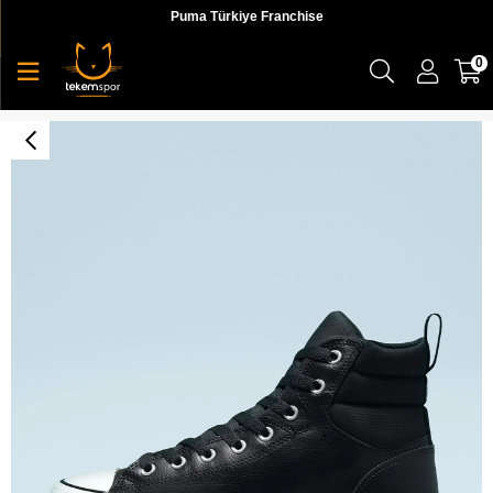
Puma Türkiye Franchise
0
Chuck Taylor All Star Faux Leather Berkshire Boot Unisex Sneaker