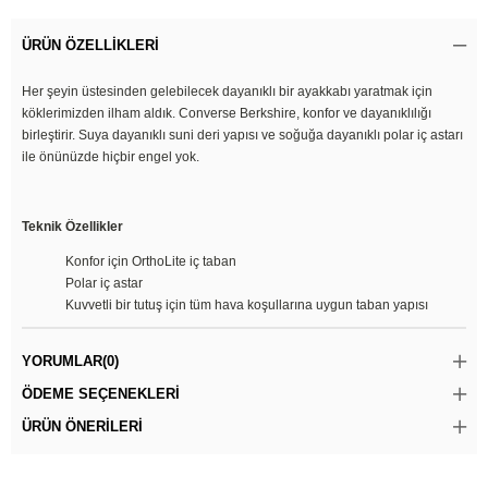
ÜRÜN ÖZELLIKLERI
Her şeyin üstesinden gelebilecek dayanıklı bir ayakkabı yaratmak için
köklerimizden ilham aldık. Converse Berkshire, konfor ve dayanıklılığı
birleştirir. Suya dayanıklı suni deri yapısı ve soğuğa dayanıklı polar iç astarı
ile önünüzde hiçbir engel yok.
Teknik Özellikler
Konfor için OrthoLite iç taban
Polar iç astar
Kuvvetli bir tutuş için tüm hava koşullarına uygun taban yapısı
YORUMLAR
(0)
ÖDEME SEÇENEKLERI
ÜRÜN ÖNERILERI