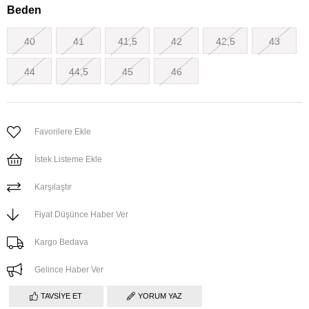
Beden
40
41
41,5
42
42,5
43
44
44,5
45
46
Favorilere Ekle
İstek Listeme Ekle
Karşılaştır
Fiyat Düşünce Haber Ver
Kargo Bedava
Gelince Haber Ver
TAVSIYE ET
YORUM YAZ