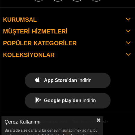
KURUMSAL
MÜŞTERI HIZMETLERI
POPÜLER KATEGORILER
KOLEKSIYONLAR
App Store’dan
indirin
Google play’den
indirin
Çerez Kullanımı
© 2021 tekemspor.com. - Tüm Hakları Saklıdır.
Bu sitede size daha iyi bir deneyim sunabilmek adına, bu