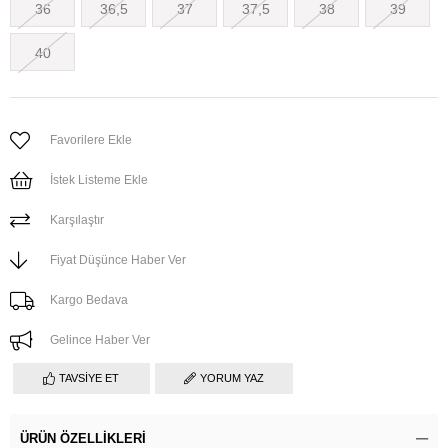
36
36,5
37
37,5
38
39
40
Favorilere Ekle
İstek Listeme Ekle
Karşılaştır
Fiyat Düşünce Haber Ver
Kargo Bedava
Gelince Haber Ver
TAVSIYE ET
YORUM YAZ
ÜRÜN ÖZELLIKLERI