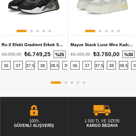
Rs-X Efekt Gradient Erkek Sneaker
Mayze Stack Luxe Wns Kadın Sneaker
₺6.749,25
₺3.780,00
₺8.999,00
₺5.400,00
%25
%30
36
37
37,5
38
38,5
39
36
40
37
40,5
37,5
41
38
42
38,5
42,5
3
100%
1.500 TL VE ÜZERİ
GÜVENLİ ALIŞVERİŞ
KARGO BEDAVA