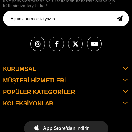
Kampanyalarımızdan ve fırsatlardan haberdar olmak için
bültenimize kayıt olun!
KURUMSAL
MÜŞTERI HIZMETLERI
POPÜLER KATEGORILER
KOLEKSIYONLAR
App Store’dan
indirin