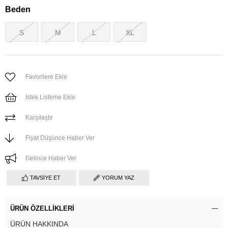
Beden
S
M
L
XL
Favorilere Ekle
İstek Listeme Ekle
Karşılaştır
Fiyat Düşünce Haber Ver
Gelince Haber Ver
TAVSIYE ET
YORUM YAZ
ÜRÜN ÖZELLIKLERI
ÜRÜN HAKKINDA