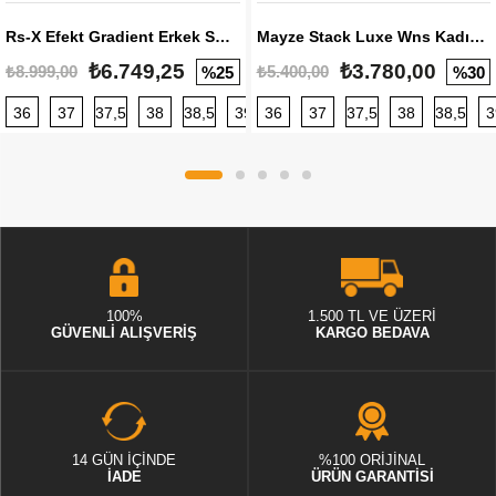
Rs-X Efekt Gradient Erkek Sneaker
Mayze Stack Luxe Wns Kadın Sneaker
₺6.749,25
₺3.780,00
₺8.999,00
₺5.400,00
%25
%30
36
37
37,5
38
38,5
39
36
40
37
40,5
37,5
41
38
42
38,5
42,5
3
100%
1.500 TL VE ÜZERİ
GÜVENLİ ALIŞVERİŞ
KARGO BEDAVA
14 GÜN İÇİNDE
%100 ORİJİNAL
İADE
ÜRÜN GARANTİSİ