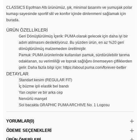
CLASSICS Eşofman Altı ürünümüz, şık, minimal tasarımı ve yumuşak polar
kumaşı sayesinde sportif stil ve konfor içinde dinlenmeni sağlamak için
burada.
ÜRÜN ÖZELLİKLERİ
Geri Dönüştürülmüş İçerik: PUMA olarak gelecek için daha iyi bir
adım atılmasını destekliyoruz. Bu yüzden ürün, en az %20 geri
dönüştürülmüş malzemeden üretilmiştir.
Pamuk: PUMA ürünlerinde kullanılan pamuk, sürdürülebilir tarıma
odaklanan, su verimliliği ve toprak sağlığını önemseyen çifliklerden
gelir. Daha fazla bilgi için: https://about.puma.com/forever-better
DETAYLAR
Standart kesim (REGULAR FIT)
İç büzme ipli elastik bel bandı
Yan cepler ve bir arka cep
Nervürlü manşet
Sol bacakta GRAPHIC PUMA ARCHIVE No. 1 Logosu
YORUMLAR
(0)
ÖDEME SEÇENEKLERI
ÜRÜN ÖNERILERI