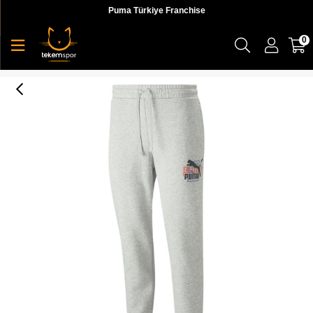
Puma Türkiye Franchise
0
Classics Gen. Sweatpants Fl Erkek Eşofman Altı