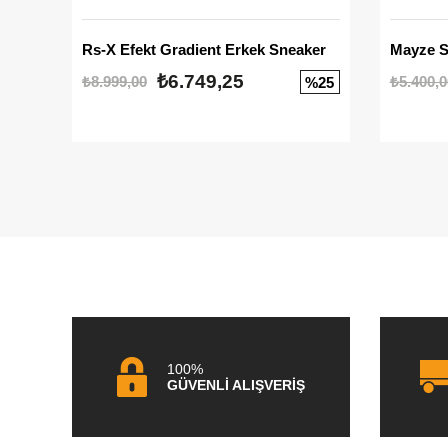
Rs-X Efekt Gradient Erkek Sneaker
₺6.749,25
₺8.999,00
₺5.400,0
%25
100%
GÜVENLİ ALIŞVERİŞ