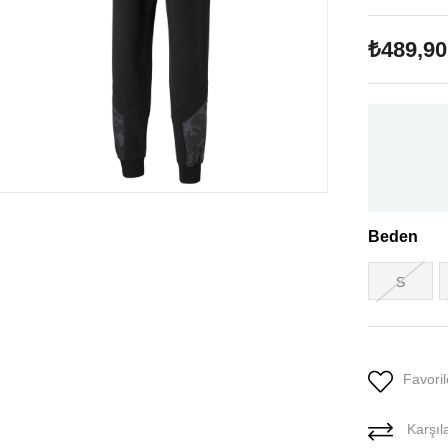
₺489,90
Beden
S
Favoril
Karşıla