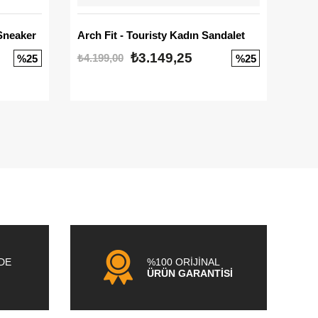
Sneaker
Arch Fit - Touristy Kadın Sandalet
Big
₺3.149,25
₺4.199,00
₺3.1
%25
%25
NDE
%100 ORİJİNAL
ÜRÜN GARANTİSİ