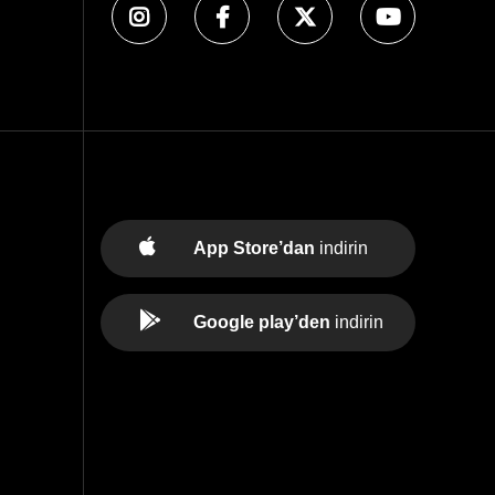
App Store’dan
indirin
Google play’den
indirin