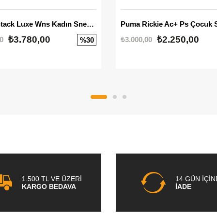
Mayze Stack Luxe Wns Kadın Sneaker
Puma Rickie Ac+ Ps Çocuk 
₺3.780,00
₺2.250,00
0
₺3.000,00
%30
1.500 TL VE ÜZERİ
14 GÜN İÇİ
KARGO BEDAVA
İADE