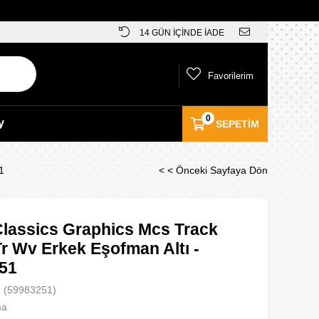
14 GÜN İÇİNDE İADE
Favorilerim
0
y
SEPETIM
1
< < Önceki Sayfaya Dön
lassics Graphics Mcs Track
r Wv Erkek Eşofman Altı -
51
(59983251)
ma