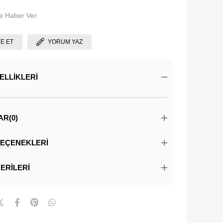
e Haber Ver
YE ET
YORUM YAZ
ELLIKLERI
AR
(0)
EÇENEKLERI
ERILERI