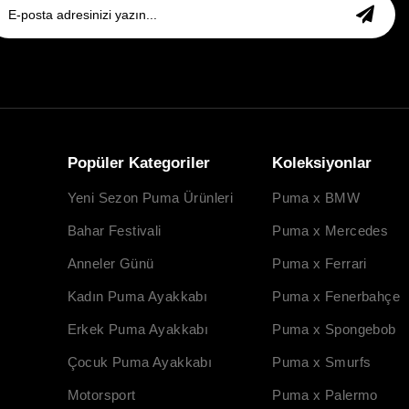
Popüler Kategoriler
Koleksiyonlar
Yeni Sezon Puma Ürünleri
Puma x BMW
Bahar Festivali
Puma x Mercedes
Anneler Günü
Puma x Ferrari
Kadın Puma Ayakkabı
Puma x Fenerbahçe
Erkek Puma Ayakkabı
Puma x Spongebob
Çocuk Puma Ayakkabı
Puma x Smurfs
Motorsport
Puma x Palermo