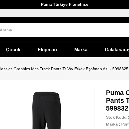
Puma Türkiye Franchise
Çocuk
Ekipman
Marka
Galatasara
assics Graphics Mcs Track Pants Tr Wv Erkek Eşofman Altı - 5998325
Puma C
Pants T
599832
Stok Kodu
Marka
:
Pu