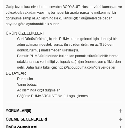
Garip kıvrımlara elveda de - cevabın BODYSUIT. Hoş nervürlü kumaştan ve
yüksek dik yakadan yapılmış bu hepsi bir arada parça ile mükemmel bir
görünüme sahip ol. Ağ kısmındaki kullanışlı çıtçıt düğmeleri de beden
boyuna göre ayarlanabilirlik sunar.
ÜRÜN ÖZELLİKLERİ
Geri Dönüştürülmüş İçerik: PUMA olarak gelecek için daha iyi bir
adım atılmasını destekliyoruz. Bu yüzden ürün, en az %20 geri
dönüştürülmüş malzemeden üretilmiştir.
Pamuk: PUMA ürünlerinde kullanılan pamuk, sürdürülebilir tarıma
odaklanan, su verimliliği ve toprak sağlığını önemseyen çifliklerden
gelir. Daha fazla bilgi için: https://about.puma.com/forever-better
DETAYLAR
Dar kesim
Yarım boğazlı
Ağ kısmında çıtçıt düğmeleri
Göğüste PUMA ARCHIVE No. 1 Logo işlemesi
YORUMLAR
(0)
ÖDEME SEÇENEKLERI
ÜRÜN ÖNERILERI