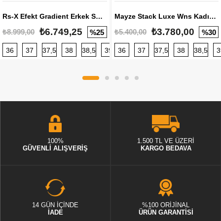
Rs-X Efekt Gradient Erkek Sneaker
Mayze Stack Luxe Wns Kadın Sneaker
₺6.749,25
₺3.780,00
₺8.999,00
₺5.400,00
%25
%30
36
37
37,5
38
38,5
39
36
40
37
40,5
37,5
41
38
42
38,5
42,5
3
100%
1.500 TL VE ÜZERİ
GÜVENLİ ALIŞVERİŞ
KARGO BEDAVA
14 GÜN İÇİNDE
%100 ORİJİNAL
İADE
ÜRÜN GARANTİSİ