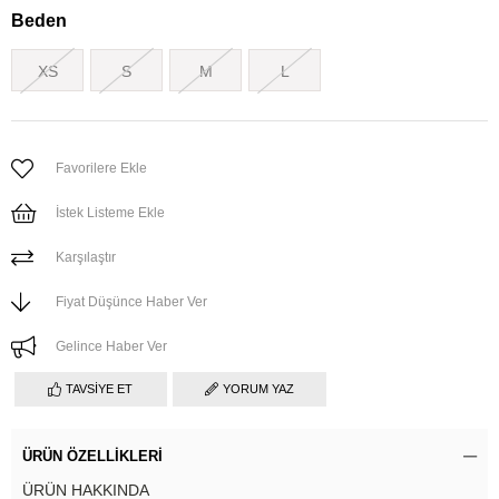
Beden
XS
S
M
L
Favorilere Ekle
İstek Listeme Ekle
Karşılaştır
Fiyat Düşünce Haber Ver
Gelince Haber Ver
TAVSIYE ET
YORUM YAZ
ÜRÜN ÖZELLIKLERI
ÜRÜN HAKKINDA