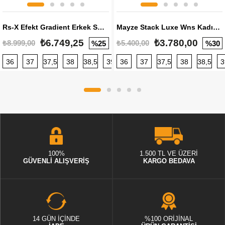
Rs-X Efekt Gradient Erkek Sneaker
Mayze Stack Luxe Wns Kadın Sneaker
₺6.749,25
₺3.780,00
₺8.999,00
₺5.400,00
%25
%30
36
37
37,5
38
38,5
39
36
40
37
40,5
37,5
41
38
42
38,5
42,5
3
100%
1.500 TL VE ÜZERİ
GÜVENLİ ALIŞVERİŞ
KARGO BEDAVA
14 GÜN İÇİNDE
%100 ORİJİNAL