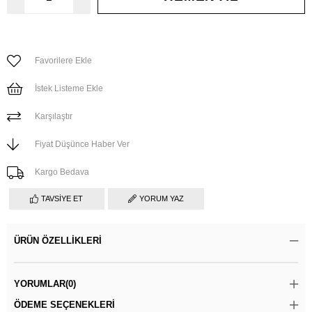
Favorilere Ekle
İstek Listeme Ekle
Karşılaştır
Fiyat Düşünce Haber Ver
Kargo Bedava
TAVSIYE ET
YORUM YAZ
ÜRÜN ÖZELLIKLERI
YORUMLAR
(0)
ÖDEME SEÇENEKLERI