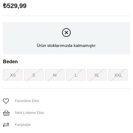
₺529,99
Ürün stoklarımızda kalmamıştır.
Beden
XS
S
M
L
XL
XXL
Favorilere Ekle
İstek Listeme Ekle
Karşılaştır