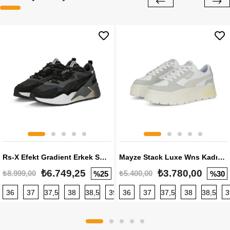
Rs-X Efekt Gradient Erkek Sneaker
Mayze Stack Luxe Wns Kadın Sneaker
₺6.749,25
₺3.780,00
₺8.999,00
₺5.400,00
%25
%30
36
37
37,5
38
38,5
39
36
40
37
40,5
37,5
41
38
42
38,5
42,5
3