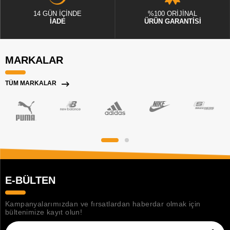
14 GÜN İÇİNDE
%100 ORİJİNAL
İADE
ÜRÜN GARANTİSİ
MARKALAR
TÜM MARKALAR
E-BÜLTEN
Kampanyalarımızdan ve fırsatlardan haberdar olmak için
bültenimize kayıt olun!