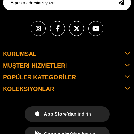
KURUMSAL
MÜŞTERI HIZMETLERI
POPÜLER KATEGORILER
KOLEKSIYONLAR
App Store’dan
indirin