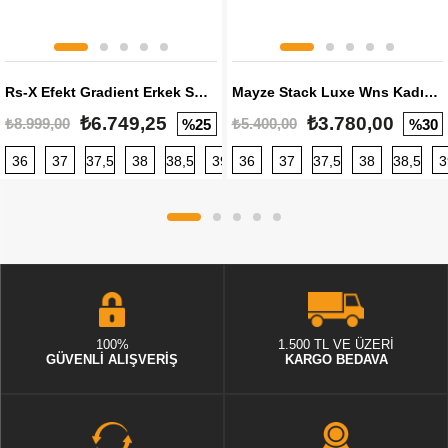
Rs-X Efekt Gradient Erkek Sneaker
Mayze Stack Luxe Wns Kadın Sneaker
₺6.749,25
₺3.780,00
₺8.999,00
₺5.400,00
%25
%30
36
37
37,5
38
38,5
39
36
40
37
40,5
37,5
41
38
42
38,5
42,5
3
100%
1.500 TL VE ÜZERİ
GÜVENLİ ALIŞVERİŞ
KARGO BEDAVA