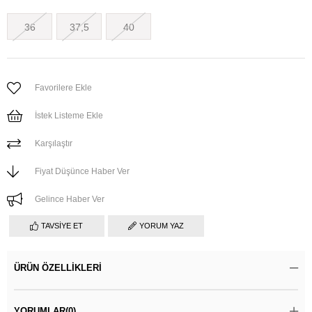
36
37,5
40
Favorilere Ekle
İstek Listeme Ekle
Karşılaştır
Fiyat Düşünce Haber Ver
Gelince Haber Ver
TAVSIYE ET
YORUM YAZ
ÜRÜN ÖZELLIKLERI
YORUMLAR
(0)