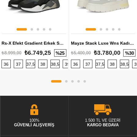
Rs-X Efekt Gradient Erkek Sneaker
Mayze Stack Luxe Wns Kadın Sneaker
₺6.749,25
₺3.780,00
₺8.999,00
₺5.400,00
%25
%30
36
37
37,5
38
38,5
39
36
40
37
40,5
37,5
41
38
42
38,5
42,5
3
100%
1.500 TL VE ÜZERİ
GÜVENLİ ALIŞVERİŞ
KARGO BEDAVA