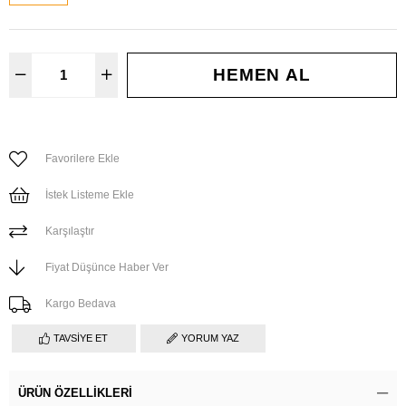
Favorilere Ekle
İstek Listeme Ekle
Karşılaştır
Fiyat Düşünce Haber Ver
Kargo Bedava
TAVSIYE ET
YORUM YAZ
ÜRÜN ÖZELLIKLERI