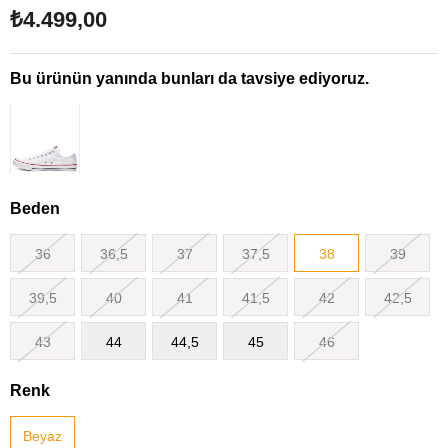
₺4.499,00
Bu ürünün yanında bunları da tavsiye ediyoruz.
Beden
36
36,5
37
37,5
38
39
39,5
40
41
41,5
42
42,5
43
44
44,5
45
46
Renk
Beyaz