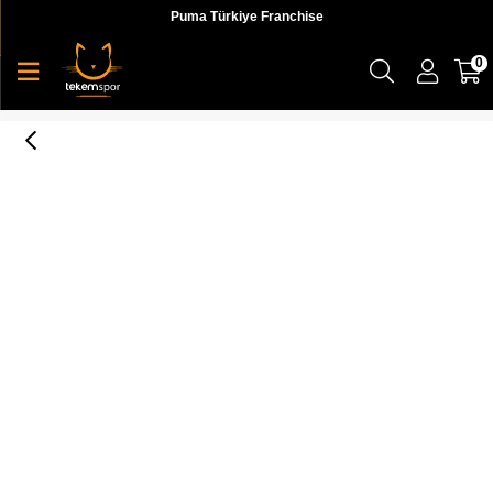
Puma Türkiye Franchise
0
Chuck Taylor All Star Unisex Sneaker