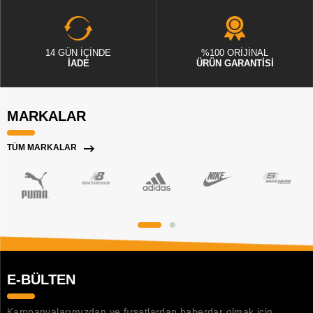
14 GÜN İÇİNDE
%100 ORİJİNAL
İADE
ÜRÜN GARANTİSİ
MARKALAR
TÜM MARKALAR
E-BÜLTEN
Kampanyalarımızdan ve fırsatlardan haberdar olmak için