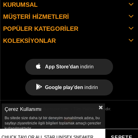
KURUMSAL
MÜŞTERI HIZMETLERI
POPÜLER KATEGORILER
KOLEKSIYONLAR
App Store’dan
indirin
Google play’den
indirin
Çerez Kullanımı
© 2021 tekemspor.com. - Tüm Hakları Saklıdır.
Bu sitede size daha iyi bir deneyim sunabilmek adına, bu
sayfayı ziyaretinizle ilgili bilgileri toplamak amaçlı çerezler
kullanılmaktadır.
CHUCK TAYLOR ALL STAR UNISEX SNEAKER