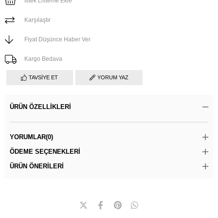
İstek Listeme Ekle
Karşılaştır
Fiyat Düşünce Haber Ver
Kargo Bedava
TAVSIYE ET
YORUM YAZ
ÜRÜN ÖZELLIKLERI
YORUMLAR
(0)
ÖDEME SEÇENEKLERI
ÜRÜN ÖNERILERI