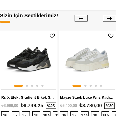
Sizin İçin Seçtiklerimiz!
Rs-X Efekt Gradient Erkek Sneaker
Mayze Stack Luxe Wns Kadın Sneaker
₺6.749,25
₺3.780,00
₺8.999,00
₺5.400,00
%25
%30
36
37
37,5
38
38,5
39
36
40
37
40,5
37,5
41
38
42
38,5
42,5
3