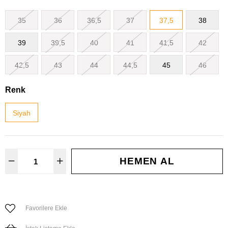
35
36
36,5
37
37,5
38
39
39,5
40
41
41,5
42
42,5
43
44
44,5
45
46
Renk
Siyah
Favorilere Ekle