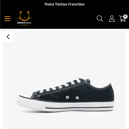
Puma Türkiye Franchise
0
Chuck Taylor All Star Unisex Sneaker