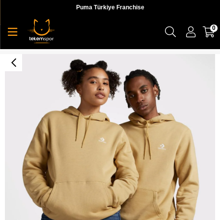
Puma Türkiye Franchise
0
Converse Go-To Embroidered Star Chevron Standard Fit Fleece Hoodie Unisex Sweatshirts