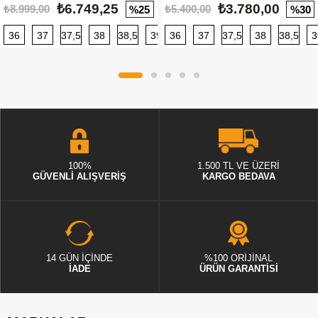
₺6.749,25
₺3.780,00
₺8.999,00
₺5.400,00
%25
%30
36
37
37,5
38
38,5
39
36
40
37
40,5
37,5
41
38
42
38,5
42,5
3
100%
1.500 TL VE ÜZERİ
GÜVENLİ ALIŞVERİŞ
KARGO BEDAVA
14 GÜN İÇİNDE
%100 ORİJİNAL
İADE
ÜRÜN GARANTİSİ