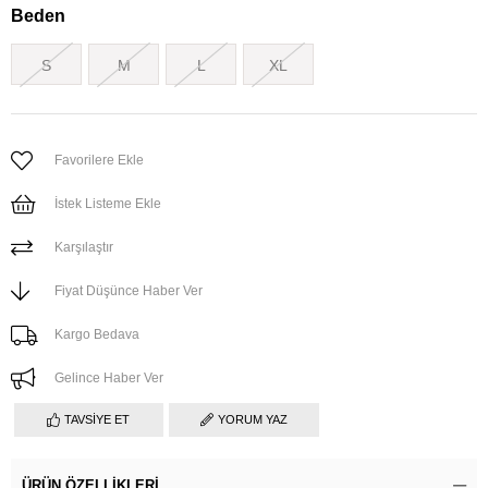
Beden
S
M
L
XL
Favorilere Ekle
İstek Listeme Ekle
Karşılaştır
Fiyat Düşünce Haber Ver
Kargo Bedava
Gelince Haber Ver
TAVSIYE ET
YORUM YAZ
ÜRÜN ÖZELLIKLERI