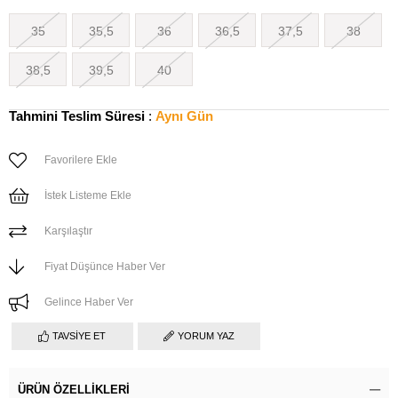
35
35,5
36
36,5
37,5
38
38,5
39,5
40
Tahmini Teslim Süresi
:
Aynı Gün
Favorilere Ekle
İstek Listeme Ekle
Karşılaştır
Fiyat Düşünce Haber Ver
Gelince Haber Ver
TAVSIYE ET
YORUM YAZ
ÜRÜN ÖZELLIKLERI