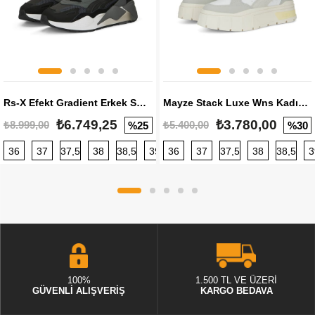
Rs-X Efekt Gradient Erkek Sneaker
Mayze Stack Luxe Wns Kadın Sneaker
₺6.749,25
₺3.780,00
₺8.999,00
₺5.400,00
%25
%30
36
37
37,5
38
38,5
39
36
40
37
40,5
37,5
41
38
42
38,5
42,5
3
100%
1.500 TL VE ÜZERİ
GÜVENLİ ALIŞVERİŞ
KARGO BEDAVA