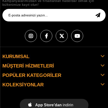
Kampanyalarımızdan ve fırsatlardan haberdar olmak için
bültenimize kayıt olun!
KURUMSAL
MÜŞTERI HIZMETLERI
POPÜLER KATEGORILER
KOLEKSIYONLAR
App Store’dan
indirin