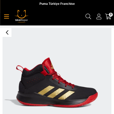
Puma Türkiye Franchise
0
Adidas Cross Em Up 5 K Çocuk Günlük Ayakkabı - FZ1475