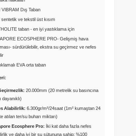
l VIBRAM Dış Taban
f sentetik ve tekstil üst kısım
OLITE taban - en iyi yastıklama için
APORE ECOSPHERE PRO- Gelişmiş hava
ması- sürdürülebilir, ekstra su geçirmez ve nefes
lir
ıklamalı EVA orta taban
eri:
eçirmezlik:
20.000mm (20 metrelik su basıncına
ı dayanıklı)
s Alabilirlik:
6.300gr/m²/24saat (1m² kumaştan 24
te atılan ter/su buharı miktarı)
apore Ecosphere Pro:
İki kat daha fazla nefes
ilirlik ve daha iyi bir su sütununa sahip: %100