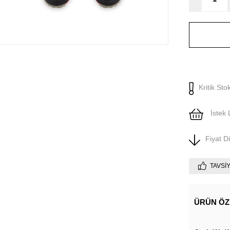
Kritik Sto
İstek 
Fiyat 
TAVSI
ÜRÜN ÖZ