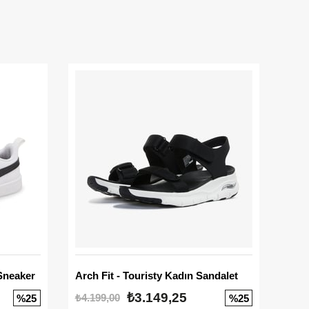
Sneaker
Arch Fit - Touristy Kadın Sandalet
Big
₺3.149,25
₺4.199,00
₺3.1
%25
%25