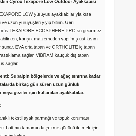
skin Cyrox Texapore Low Outdoor Ayakkabısı
XAPORE LOW yürüyüş ayakkabılarıyla kısa
 ve uzun yürüyüşleri yiyip bitirin. Geri
ülmüş TEXAPORE ECOSPHERE PRO su geçirmez
labilirken, karışık malzemeden yapılmış üst kısım
or sunar. EVA orta taban ve ORTHOLITE iç taban
astıklama sağlar. VIBRAM kauçuk dış taban
uş sağlar.
nti: Subalpin bölgelerde ve ağaç sınırına kadar
talarda birkaç gün süren uzun günlük
 veya geziler için kullanılan ayakkabılar.
:
nıklı tekstil ayak parmağı ve topuk koruması
ık hattının tamamında çekme gücünü iletmek için
lka halkaları