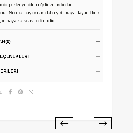
amid iplikler yeniden eğrilir ve ardından
nur. Normal naylondan daha yırtılmaya dayanıklıdır
şınmaya karşı aşırı dirençlidir.
AR
(0)
EÇENEKLERI
ERILERI