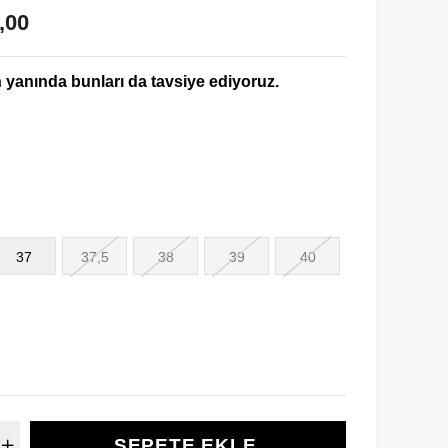
,00
yanında bunları da tavsiye ediyoruz.
37
37,5
38
39
40