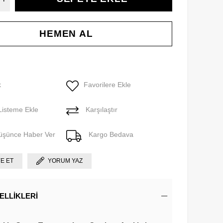
k
Favorilere Ekle
Listeme Ekle
Karşılaştır
Düşünce Haber Ver
Kargo Bedava
YE ET
YORUM YAZ
ELLIKLERI