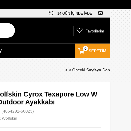
14 GÜN İÇİNDE İADE
Favorilerim
0
y
SEPETIM
< < Önceki Sayfaya Dön
olfskin Cyrox Texapore Low W
Outdoor Ayakkabı
(4064291-50023)
 Wolfskin