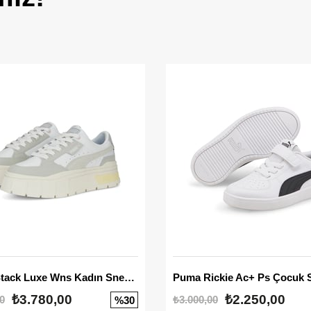
Mayze Stack Luxe Wns Kadın Sneaker
Puma Rickie Ac+ Ps Çocuk 
₺3.780,00
₺2.250,00
0
₺3.000,00
%30