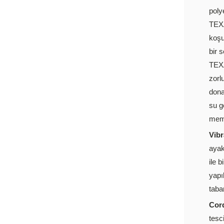
poly
TEX
koşu
bir 
TEX
zorl
dona
su g
memb
Vib
ayak
ile b
yapı
taban
Cor
tesc