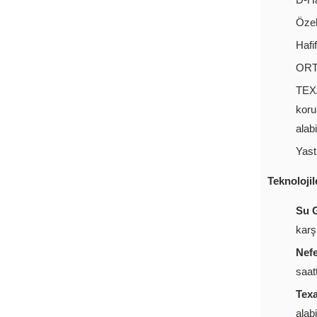
Öze
Hafi
ORTH
TEX
koru
alabi
Yast
Teknolojil
Su G
karş
Nefe
saat
Tex
alab