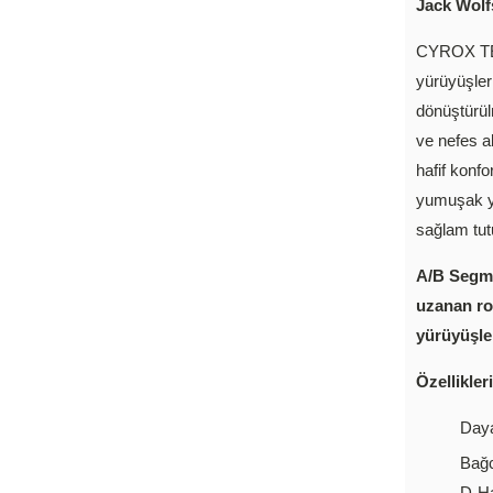
Jack Wolf
CYROX TE
yürüyüşleri
dönüştür
ve nefes a
hafif konf
yumuşak y
sağlam tut
A/B Segme
uzanan ro
yürüyüşler
Özellikleri
Daya
Bağc
D-Ha