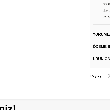
poli
doku
ve a
YORUML
ÖDEME S
ÜRÜN ÖN
Paylaş :
miz!