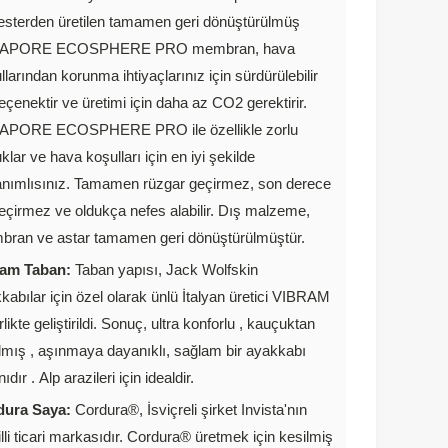
esterden üretilen tamamen geri dönüştürülmüş
APORE ECOSPHERE PRO membran, hava
llarından korunma ihtiyaçlarınız için sürdürülebilir
seçenektir ve üretimi için daha az CO2 gerektirir.
APORE ECOSPHERE PRO ile özellikle zorlu
uklar ve hava koşulları için en iyi şekilde
nımlısınız. Tamamen rüzgar geçirmez, son derece
eçirmez ve oldukça nefes alabilir. Dış malzeme,
ran ve astar tamamen geri dönüştürülmüştür.
ram Taban:
Taban yapısı, Jack Wolfskin
kabılar için özel olarak ünlü İtalyan üretici VIBRAM
irlikte geliştirildi. Sonuç, ultra konforlu , kauçuktan
lmış , aşınmaya dayanıklı, sağlam bir ayakkabı
ıdır . Alp arazileri için idealdir.
dura Saya:
Cordura®, İsviçreli şirket Invista'nın
illi ticari markasıdır. Cordura® üretmek için kesilmiş