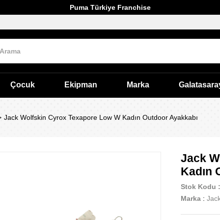
Puma Türkiye Franchise
Çocuk
Ekipman
Marka
Galatasara
Jack Wolfskin Cyrox Texapore Low W Kadın Outdoor Ayakkabı
Jack W
Kadın 
Stok Kodu
Marka
:
Jack