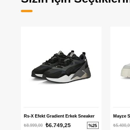
Rs-X Efekt Gradient Erkek Sneaker
₺6.749,25
₺8.999,00
₺5.400,0
%25