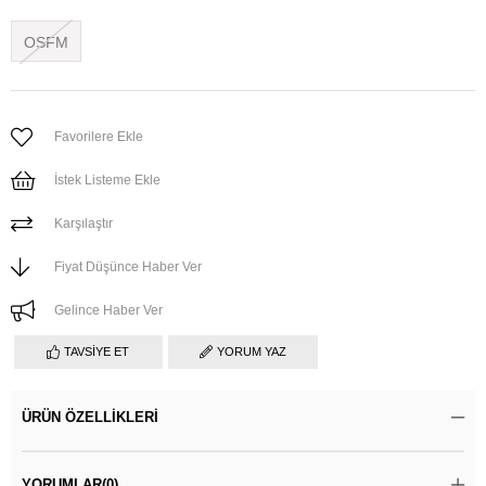
OSFM
Favorilere Ekle
İstek Listeme Ekle
Karşılaştır
Fiyat Düşünce Haber Ver
Gelince Haber Ver
TAVSIYE ET
YORUM YAZ
ÜRÜN ÖZELLIKLERI
YORUMLAR
(0)