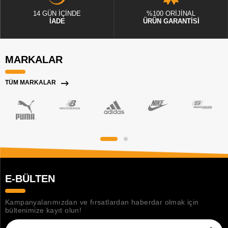
14 GÜN İÇİNDE
%100 ORİJİNAL
İADE
ÜRÜN GARANTİSİ
MARKALAR
TÜM MARKALAR
E-BÜLTEN
Kampanyalarımızdan ve fırsatlardan haberdar olmak için
bültenimize kayıt olun!