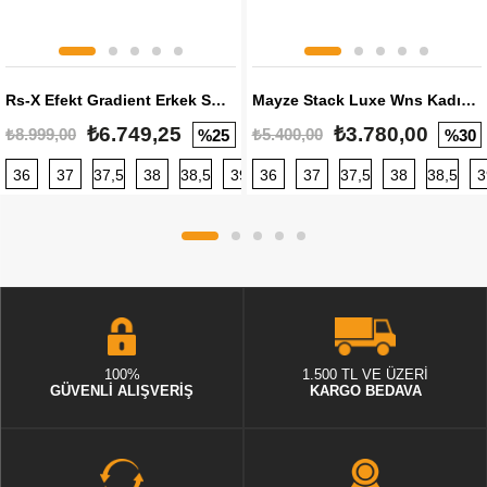
Rs-X Efekt Gradient Erkek Sneaker
Mayze Stack Luxe Wns Kadın Sneaker
₺6.749,25
₺3.780,00
₺8.999,00
₺5.400,00
%25
%30
36
37
37,5
38
38,5
39
36
40
37
40,5
37,5
41
38
42
38,5
42,5
3
100%
1.500 TL VE ÜZERİ
GÜVENLİ ALIŞVERİŞ
KARGO BEDAVA