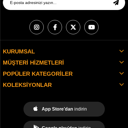
KURUMSAL
MÜŞTERI HIZMETLERI
POPÜLER KATEGORILER
KOLEKSIYONLAR
App Store’dan
indirin