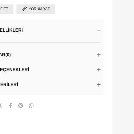
YE ET
YORUM YAZ
ELLIKLERI
AR
(0)
EÇENEKLERI
ERILERI