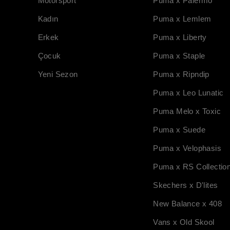
Motorsport
Puma x Palermo
Kadın
Puma x Lemlem
Erkek
Puma x Liberty
Çocuk
Puma x Staple
Yeni Sezon
Puma x Ripndip
Puma x Leo Lunatic
Puma Melo x Toxic
Puma x Suede
Puma x Velophasis
Puma x RS Collectio
Skechers x D'lites
New Balance x 408
Vans x Old Skool