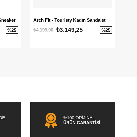
Sneaker
Arch Fit - Touristy Kadın Sandalet
Big
₺3.149,25
₺4.199,00
₺3.1
%25
%25
NDE
%100 ORİJİNAL
ÜRÜN GARANTİSİ