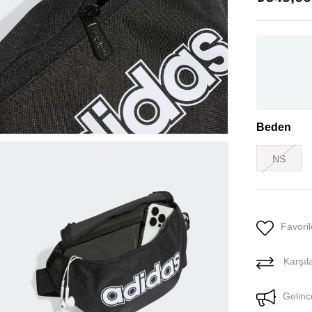
Beden
NS
Favoril
Karşıla
Gelinc