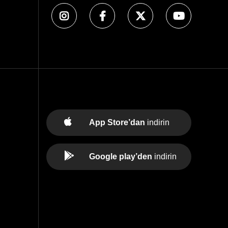
App Store’dan
indirin
Google play’den
indirin