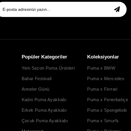
Popüler Kategoriler
Koleksiyonlar
Yeni Sezon Puma Ürünleri
Puma x BMW
Bahar Festivali
Puma x Mercedes
Anneler Günü
Puma x Ferrari
Kadın Puma Ayakkabı
Puma x Fenerbahçe
Erkek Puma Ayakkabı
Puma x Spongebob
Çocuk Puma Ayakkabı
Puma x Smurfs