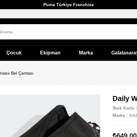
Puma Türkiye Franchise
Çocuk
Ekipman
Marka
Galatasara
nisex Bel Çantası
Daily 
Stok Kodu
Marka
:
Adi
₺649,00