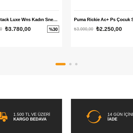
Mayze Stack Luxe Wns Kadın Sneaker
Puma Rickie Ac+ Ps Çocuk 
₺3.780,00
₺2.250,00
0
₺3.000,00
%30
1.500 TL VE ÜZERİ
14 GÜN İÇİ
KARGO BEDAVA
İADE