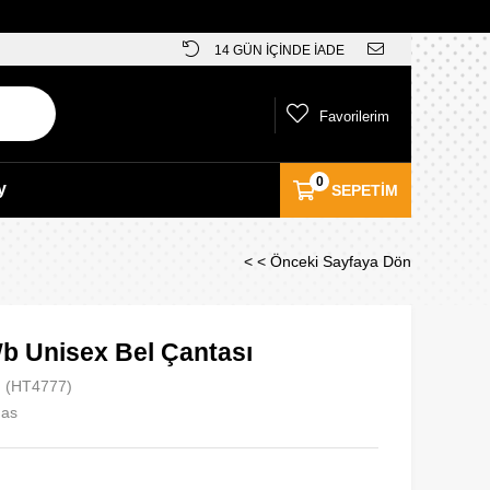
14 GÜN İÇİNDE İADE
Favorilerim
0
y
SEPETIM
< < Önceki Sayfaya Dön
Wb Unisex Bel Çantası
(HT4777)
das