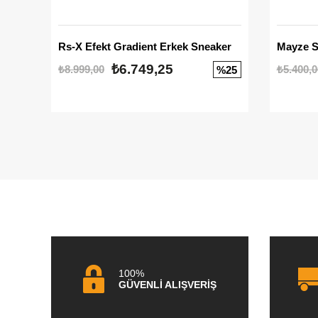
Rs-X Efekt Gradient Erkek Sneaker
₺6.749,25
₺8.999,00
₺5.400,0
%25
100%
GÜVENLİ ALIŞVERİŞ