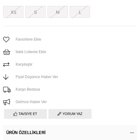
XS
S
M
L
Favorilere Ekle
İstek Listeme Ekle
Karşılaştır
Fiyat Düşünce Haber Ver
Kargo Bedava
Gelince Haber Ver
TAVSIYE ET
YORUM YAZ
ÜRÜN ÖZELLIKLERI