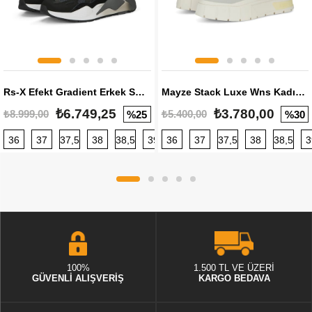
Rs-X Efekt Gradient Erkek Sneaker
Mayze Stack Luxe Wns Kadın Sneaker
₺6.749,25
₺3.780,00
₺8.999,00
₺5.400,00
%25
%30
36
37
37,5
38
38,5
39
36
40
37
40,5
37,5
41
38
42
38,5
42,5
3
100%
1.500 TL VE ÜZERİ
GÜVENLİ ALIŞVERİŞ
KARGO BEDAVA