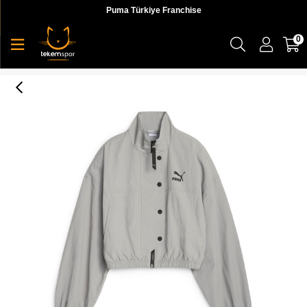
Puma Türkiye Franchise
0
Dare To Cropped Woven Jacket Kadın Ceket