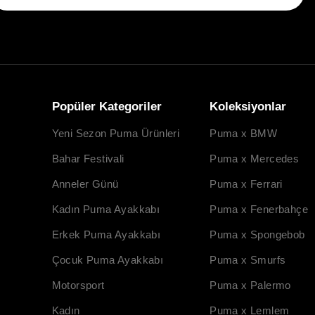
Popüler Kategoriler
Koleksiyonlar
Yeni Sezon Puma Ürünleri
Puma x BMW
Bahar Festivali
Puma x Mercedes
Anneler Günü
Puma x Ferrari
Kadın Puma Ayakkabı
Puma x Fenerbahçe
Erkek Puma Ayakkabı
Puma x Spongebob
Çocuk Puma Ayakkabı
Puma x Smurfs
Motorsport
Puma x Palermo
Kadın
Puma x Lemlem