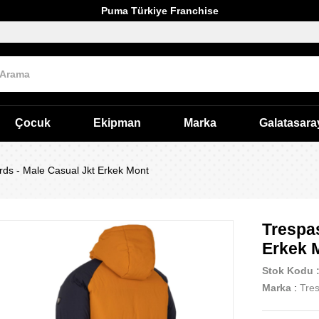
Puma Türkiye Franchise
Çocuk
Ekipman
Marka
Galatasara
rds - Male Casual Jkt Erkek Mont
Trespas
Erkek 
Stok Kodu
Marka
:
Tre