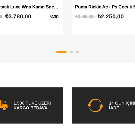
Mayze Stack Luxe Wns Kadın Sneaker
Puma Rickie Ac+ Ps Çocuk 
₺3.780,00
₺2.250,00
0
₺3.000,00
%30
1.500 TL VE ÜZERİ
14 GÜN İÇİ
KARGO BEDAVA
İADE