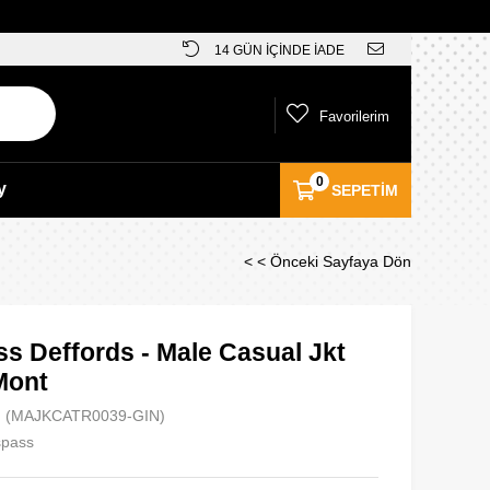
14 GÜN İÇİNDE İADE
Favorilerim
0
y
SEPETIM
< < Önceki Sayfaya Dön
s Deffords - Male Casual Jkt
Mont
(MAJKCATR0039-GIN)
spass