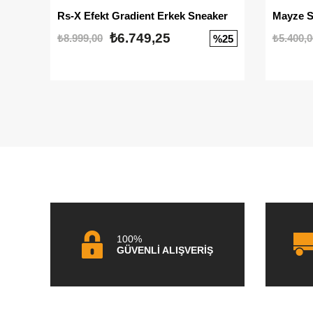
Rs-X Efekt Gradient Erkek Sneaker
₺6.749,25
₺8.999,00
₺5.400,0
%25
100%
GÜVENLİ ALIŞVERİŞ