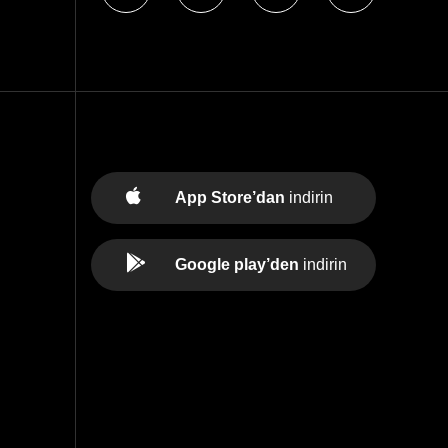
App Store’dan
indirin
Google play’den
indirin