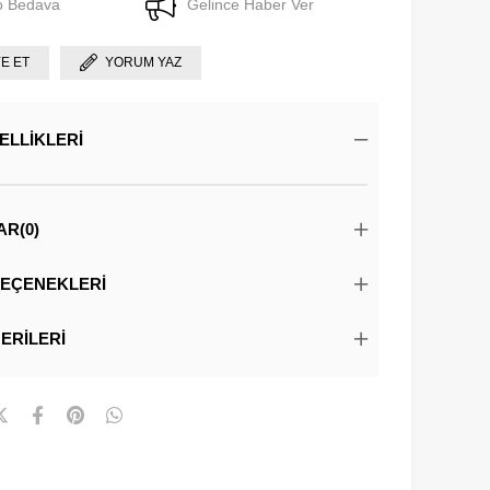
o Bedava
Gelince Haber Ver
YE ET
YORUM YAZ
ELLIKLERI
AR
(0)
EÇENEKLERI
ERILERI