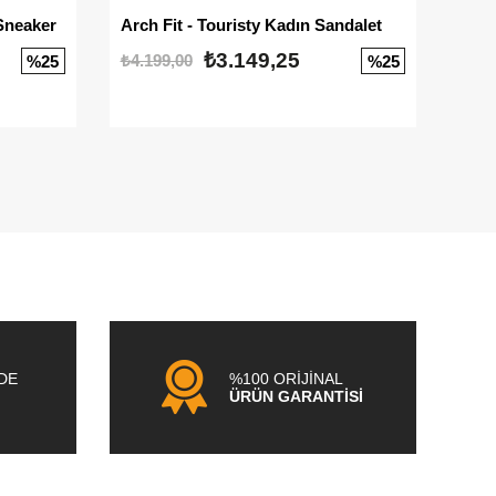
Sneaker
Arch Fit - Touristy Kadın Sandalet
Big
₺3.149,25
₺4.199,00
₺3.1
%25
%25
NDE
%100 ORİJİNAL
ÜRÜN GARANTİSİ