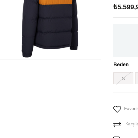
₺5.599,
Beden
S
Favoril
Karşıla