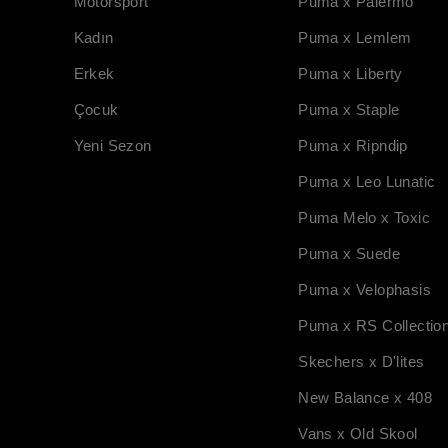
Motorsport
Puma x Palermo
Kadın
Puma x Lemlem
Erkek
Puma x Liberty
Çocuk
Puma x Staple
Yeni Sezon
Puma x Ripndip
Puma x Leo Lunatic
Puma Melo x Toxic
Puma x Suede
Puma x Velophasis
Puma x RS Collectio
Skechers x D'lites
New Balance x 408
Vans x Old Skool