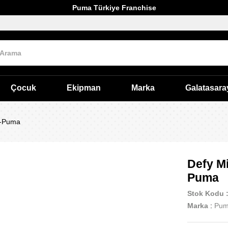
Puma Türkiye Franchise
Çocuk
Ekipman
Marka
Galatasara
t-Puma
Defy M
Puma
Stok Kodu
Marka
:
Pu