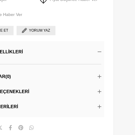
e Haber Ver
YE ET
YORUM YAZ
ELLIKLERI
AR
(0)
EÇENEKLERI
ERILERI