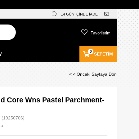
14 GÜN İÇİNDE İADE
Favorilerim
0
y
SEPETIM
< < Önceki Sayfaya Dön
id Core Wns Pastel Parchment-
(19250706)
ma