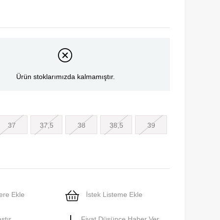
Ürün stoklarımızda kalmamıştır.
37
37,5
38
38,5
39
ere Ekle
İstek Listeme Ekle
ştır
Fiyat Düşünce Haber Ver