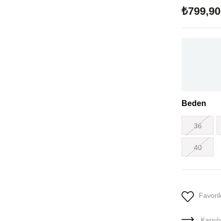
₺799,90
Beden
36
40
Favoril
Karşıla