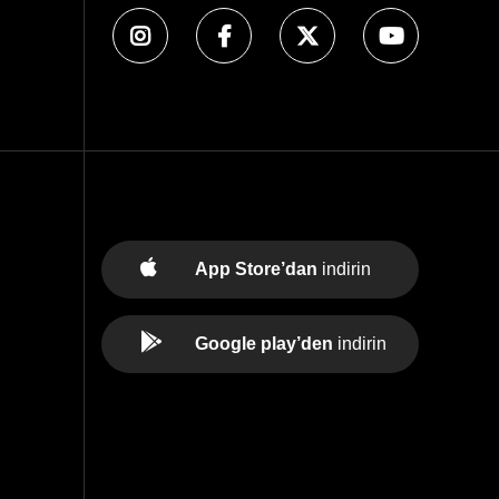
App Store’dan
indirin
Google play’den
indirin