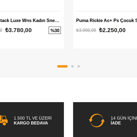
Mayze Stack Luxe Wns Kadın Sneaker
Puma Rickie Ac+ Ps Çocuk 
₺3.780,00
₺2.250,00
0
₺3.000,00
%30
1.500 TL VE ÜZERİ
14 GÜN İÇİ
KARGO BEDAVA
İADE