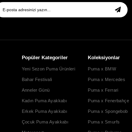
Popüler Kategoriler
Koleksiyonlar
Yeni Sezon Puma Ürünleri
Puma x BMW
Bahar Festivali
Puma x Mercedes
Anneler Günü
Puma x Ferrari
Kadın Puma Ayakkabı
Puma x Fenerbahçe
Erkek Puma Ayakkabı
Puma x Spongebob
Çocuk Puma Ayakkabı
Puma x Smurfs