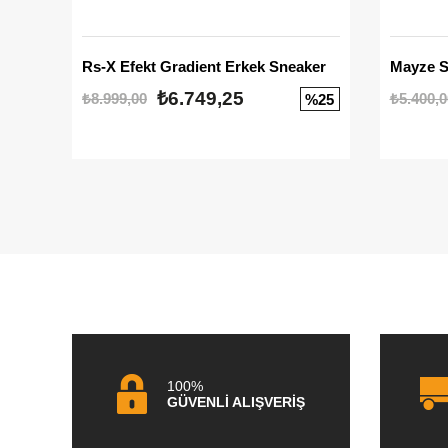
Rs-X Efekt Gradient Erkek Sneaker
₺6.749,25
₺8.999,00
₺5.400,0
%25
100%
GÜVENLİ ALIŞVERİŞ