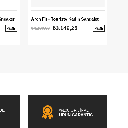
Sneaker
Arch Fit - Touristy Kadın Sandalet
Big
₺3.149,25
₺4.199,00
₺3.1
%25
%25
NDE
%100 ORİJİNAL
ÜRÜN GARANTİSİ