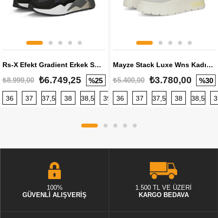
Rs-X Efekt Gradient Erkek Sneaker
Mayze Stack Luxe Wns Kadın Sneaker
₺6.749,25
₺3.780,00
₺8.999,00
₺5.400,00
%25
%30
36
37
37,5
38
38,5
39
36
40
37
40,5
37,5
41
38
42
38,5
42,5
3
100%
1.500 TL VE ÜZERİ
GÜVENLİ ALIŞVERİŞ
KARGO BEDAVA