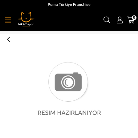
Puma Türkiye Franchise
0
Jack Wolfskin Dormer Jkt W Kadın Mont