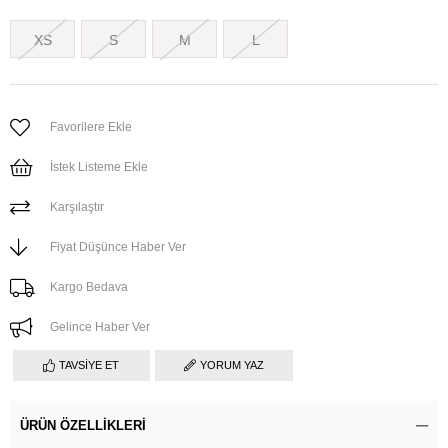
XS
S
M
L
Favorilere Ekle
İstek Listeme Ekle
Karşılaştır
Fiyat Düşünce Haber Ver
Kargo Bedava
Gelince Haber Ver
TAVSIYE ET
YORUM YAZ
ÜRÜN ÖZELLIKLERI