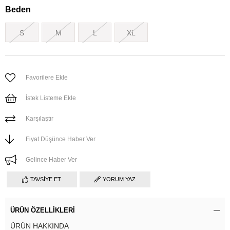
Beden
S
M
L
XL
Favorilere Ekle
İstek Listeme Ekle
Karşılaştır
Fiyat Düşünce Haber Ver
Gelince Haber Ver
TAVSIYE ET
YORUM YAZ
ÜRÜN ÖZELLIKLERI
ÜRÜN HAKKINDA