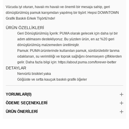
Vücuda iyi oturan, havalı mı havalı ve önemli bir mesaja sahip, geri
dönüştürülmüş pamuk karışımdan yapılmış bir tişört: Hepsi DOWNTOWN
Grafik Baskılı Erkek Tişörtü'nde!
ÜRÜN ÖZELLİKLERİ
Geri Dönüştürülmüş İçerik: PUMA olarak gelecek için daha iyi bir
adım atılmasını destekliyoruz. Bu yüzden ürün, en az %20 geri
dönüştürülmüş malzemeden üretilmiştir.
Pamuk: PUMA ürünlerinde kullanılan pamuk, sürdürülebilir tarıma
odaklanan, su verimliliği ve toprak sağlığını önemseyen çifliklerden
gelir. Daha fazla bilgi için: https://about.puma.com/forever-better
DETAYLAR
Nervürlü bisiklet yaka
Göğüste ve sırtta kauçuk baskılı grafik öğeler
YORUMLAR
(0)
ÖDEME SEÇENEKLERI
ÜRÜN ÖNERILERI