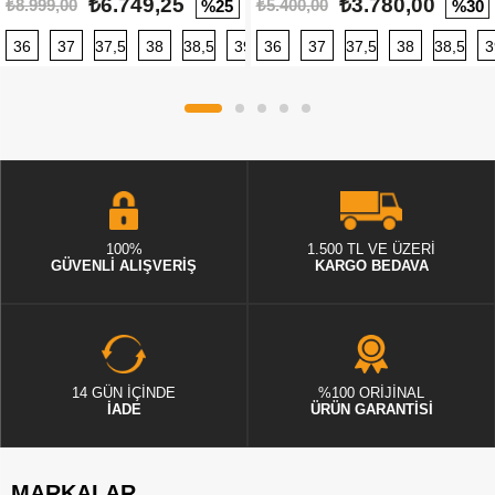
₺6.749,25
₺3.780,00
₺8.999,00
₺5.400,00
%25
%30
36
37
37,5
38
38,5
39
36
40
37
40,5
37,5
41
38
42
38,5
42,5
3
100%
1.500 TL VE ÜZERİ
GÜVENLİ ALIŞVERİŞ
KARGO BEDAVA
14 GÜN İÇİNDE
%100 ORİJİNAL
İADE
ÜRÜN GARANTİSİ
MARKALAR