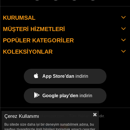
KURUMSAL
MÜŞTERI HIZMETLERI
POPÜLER KATEGORILER
KOLEKSIYONLAR
App Store’dan
indirin
Google play’den
indirin
Çerez Kullanımı
© 2021 tekemspor.com. - Tüm Hakları Saklıdır.
Bu sitede size daha iyi bir deneyim sunabilmek adına, bu
sayfayı ziyaretinizle ilgili bilgileri toplamak amaçlı çerezler