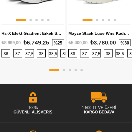
Rs-X Efekt Gradient Erkek Sneaker
Mayze Stack Luxe Wns Kadın Sneaker
₺6.749,25
₺3.780,00
₺8.999,00
₺5.400,00
%25
%30
36
37
37,5
38
38,5
39
36
40
37
40,5
37,5
41
38
42
38,5
42,5
3
100%
1.500 TL VE ÜZERİ
GÜVENLİ ALIŞVERİŞ
KARGO BEDAVA