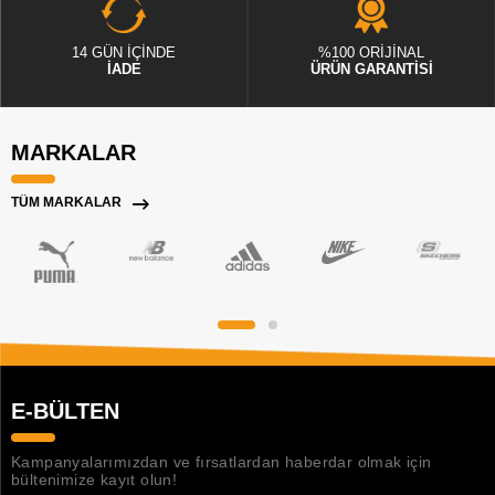
14 GÜN İÇİNDE
%100 ORİJİNAL
İADE
ÜRÜN GARANTİSİ
MARKALAR
TÜM MARKALAR
E-BÜLTEN
Kampanyalarımızdan ve fırsatlardan haberdar olmak için
bültenimize kayıt olun!