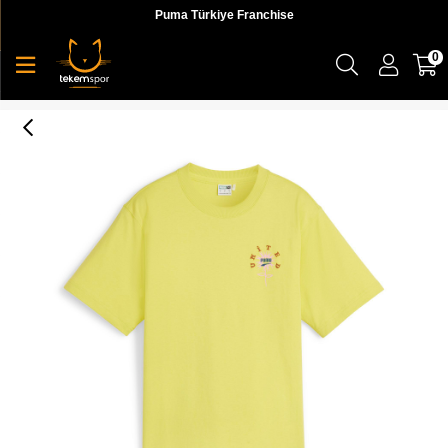
Puma Türkiye Franchise
0
Puma Downtown Relaxed Graphic Tee Kadın T-shirt