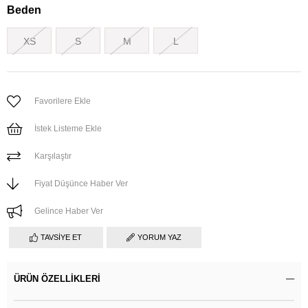
Beden
XS
S
M
L
Favorilere Ekle
İstek Listeme Ekle
Karşılaştır
Fiyat Düşünce Haber Ver
Gelince Haber Ver
TAVSIYE ET
YORUM YAZ
ÜRÜN ÖZELLIKLERI