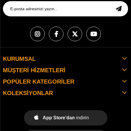
KURUMSAL
MÜŞTERI HIZMETLERI
POPÜLER KATEGORILER
KOLEKSIYONLAR
App Store’dan
indirin