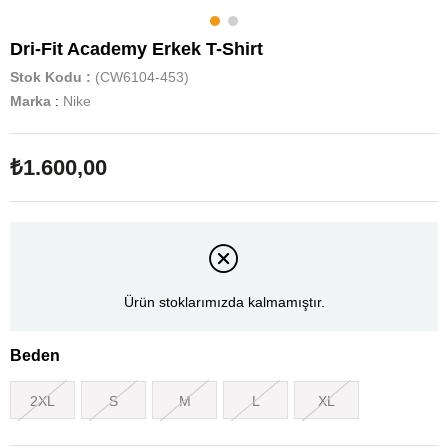
Dri-Fit Academy Erkek T-Shirt
Stok Kodu
(CW6104-453)
Marka
:
Nike
₺1.600,00
Ürün stoklarımızda kalmamıştır.
Beden
2XL
S
M
L
XL