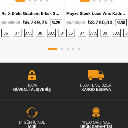
Rs-X Efekt Gradient Erkek Sneaker
Mayze Stack Luxe Wns Kadın Sneaker
₺6.749,25
₺3.780,00
₺8.999,00
₺5.400,00
%25
%30
36
37
37,5
38
38,5
39
36
40
37
40,5
37,5
41
38
42
38,5
42,5
3
100%
1.500 TL VE ÜZERİ
GÜVENLİ ALIŞVERİŞ
KARGO BEDAVA
14 GÜN İÇİNDE
%100 ORİJİNAL
İADE
ÜRÜN GARANTİSİ