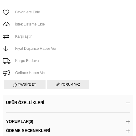
Favorilere Ekle
İstek Listeme Ekle
Karşılaştır
Fiyat Düşünce Haber Ver
Kargo Bedava
Gelince Haber Ver
TAVSIYE ET
YORUM YAZ
ÜRÜN ÖZELLIKLERI
YORUMLAR
(0)
ÖDEME SEÇENEKLERI