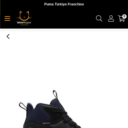
Puma Türkiye Franchise
0
Jack Wolfskin Dromoventure Wt Texapore Mid M Erkek Bot