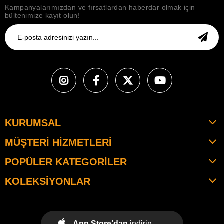
Kampanyalarımızdan ve fırsatlardan haberdar olmak için
bültenimize kayıt olun!
KURUMSAL
MÜŞTERI HIZMETLERI
POPÜLER KATEGORILER
KOLEKSIYONLAR
App Store’dan
indirin