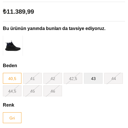
₺11.389,99
Bu ürünün yanında bunları da tavsiye ediyoruz.
Beden
40,5
41
42
42,5
43
44
44,5
45
46
Renk
Gri