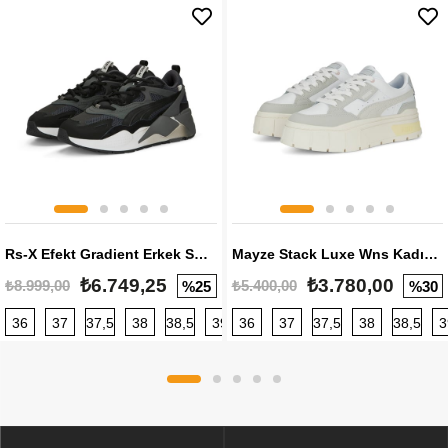
Rs-X Efekt Gradient Erkek Sneaker
Mayze Stack Luxe Wns Kadın Sneaker
₺6.749,25
₺3.780,00
₺8.999,00
₺5.400,00
%25
%30
36
37
37,5
38
38,5
39
36
40
37
40,5
37,5
41
38
42
38,5
42,5
3