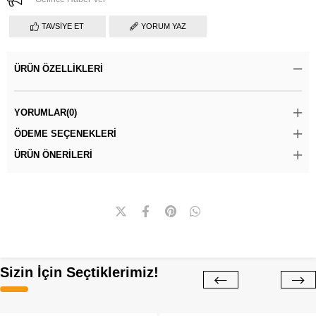
TAVSIYE ET
YORUM YAZ
ÜRÜN ÖZELLIKLERI
YORUMLAR
(0)
ÖDEME SEÇENEKLERI
ÜRÜN ÖNERILERI
Sizin İçin Seçtiklerimiz!