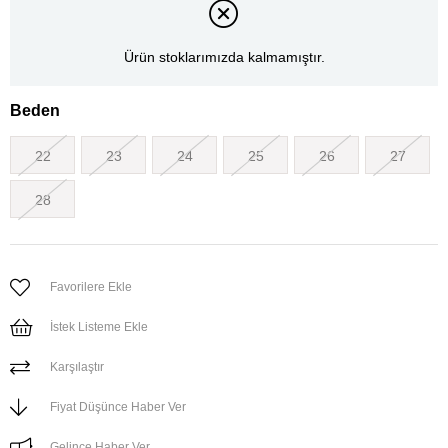
Ürün stoklarımızda kalmamıştır.
Beden
22
23
24
25
26
27
28
Favorilere Ekle
İstek Listeme Ekle
Karşılaştır
Fiyat Düşünce Haber Ver
Gelince Haber Ver