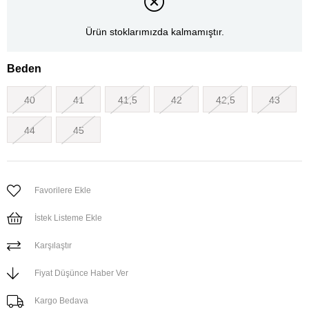
Ürün stoklarımızda kalmamıştır.
Beden
40
41
41,5
42
42,5
43
44
45
Favorilere Ekle
İstek Listeme Ekle
Karşılaştır
Fiyat Düşünce Haber Ver
Kargo Bedava