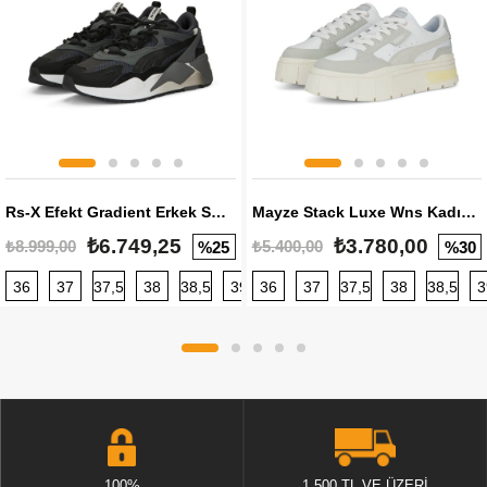
Rs-X Efekt Gradient Erkek Sneaker
Mayze Stack Luxe Wns Kadın Sneaker
₺6.749,25
₺3.780,00
₺8.999,00
₺5.400,00
%25
%30
36
37
37,5
38
38,5
39
36
40
37
40,5
37,5
41
38
42
38,5
42,5
3
100%
1.500 TL VE ÜZERİ