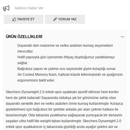
Gelince Haber Ver
TAVSIYE ET
YORUM YAZ
ÜRÜN ÖZELLIKLERI
Dayanıklı deri malzeme ve nefes alabilen kumaş seçenekleri
mevcuttur.
Hafif yapısıyla gün içerisinde ihtiyaç duyduğunuz yastıklamayı
sağlar.
Bağcıksız yapısı ve çekme ucu sayesinde giyim kolaylığı sunar.
Air Cooled Memory foam, hafızalı köpük teknolojisidir ve ayağınızın
ergonomisini taklit eder.
Skechers Dynamight 2.0 erkek spor ayakkabı sportif stilinize hem konfor
hem de şıklık katacak! Sayasında oldukça şık bir görünüme sahip olan
dayanıklı sentetik deri ve nefes alabilen örme kumaş kullanılmıştır. Kolayca
giyilebilmesi için bağcıksız bir şekilde arkada yer alan çekme halkası ile
tasarlanmıştır. Orta tabanda yastıklama sağlayarak yumuşacık bir deneyim
yaşatan ultra hafif lite-weight taban kullanılmıştır. Skechers Dynamight 2.0
erkek spor ayakkabının iç tabanında giyildiği anda ayağın şeklini alır ve