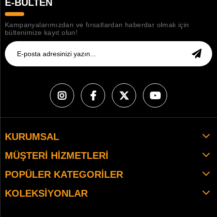
E-BÜLTEN
Kampanyalarımızdan ve fırsatlardan haberdar olmak için
bültenimize kayıt olun!
KURUMSAL
MÜŞTERI HIZMETLERI
POPÜLER KATEGORILER
KOLEKSIYONLAR