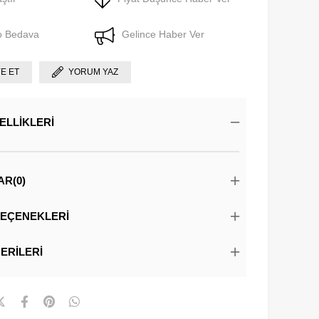
o Bedava
Gelince Haber Ver
YE ET
YORUM YAZ
ELLIKLERI
AR
(0)
EÇENEKLERI
ERILERI