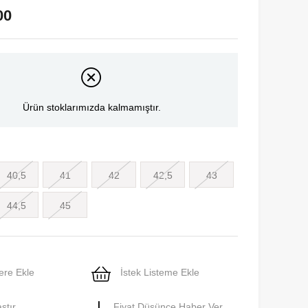
00
Ürün stoklarımızda kalmamıştır.
40,5
41
42
42,5
43
44,5
45
ere Ekle
İstek Listeme Ekle
ştır
Fiyat Düşünce Haber Ver