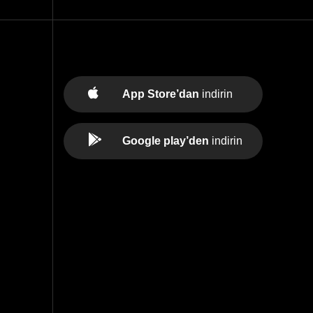
App Store’dan
indirin
Google play’den
indirin