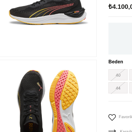
₺4.100,
Beden
40
44
Favoril
Karşıla