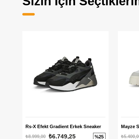
Sizin İçin Seçtikleri
Rs-X Efekt Gradient Erkek Sneaker
₺6.749,25
₺8.999,00
₺5.400,0
%25