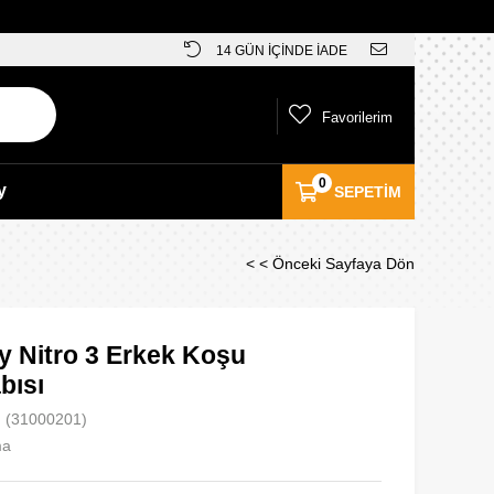
14 GÜN İÇİNDE İADE
Favorilerim
0
y
SEPETIM
< < Önceki Sayfaya Dön
fy Nitro 3 Erkek Koşu
bısı
(31000201)
ma