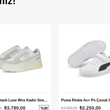
miz!
Mayze Stack Luxe Wns Kadın Sneaker
Puma Rickie Ac+ Ps Çocuk 
₺3.780,00
₺2.250,00
0
₺3.000,00
%30