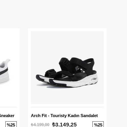
Sneaker
Arch Fit - Touristy Kadın Sandalet
Big
₺3.149,25
₺4.199,00
₺3.1
%25
%25