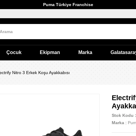
Puma Türkiye Franchise
Çocuk
Ekipman
Marka
Galatasara
ectrify Nitro 3 Erkek Koşu Ayakkabısı
Electri
Ayakka
Stok Kodu
Marka
:
Pu