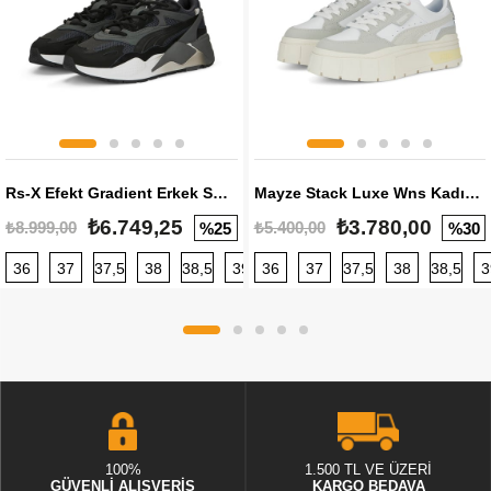
Rs-X Efekt Gradient Erkek Sneaker
Mayze Stack Luxe Wns Kadın Sneaker
₺6.749,25
₺3.780,00
₺8.999,00
₺5.400,00
%25
%30
36
37
37,5
38
38,5
39
36
40
37
40,5
37,5
41
38
42
38,5
42,5
3
100%
1.500 TL VE ÜZERİ
GÜVENLİ ALIŞVERİŞ
KARGO BEDAVA