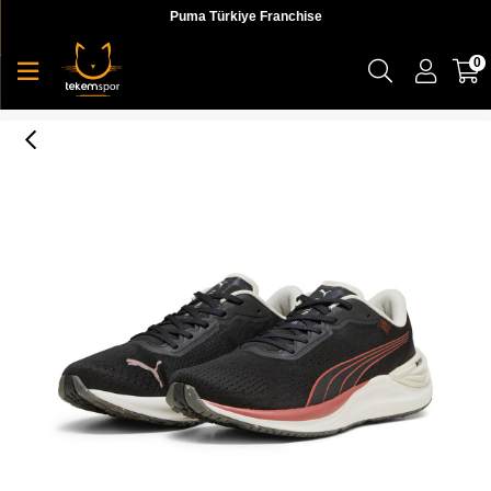
Puma Türkiye Franchise
0
Electrify Nitro 3 Fm Erkek Koşu Ayakkabı