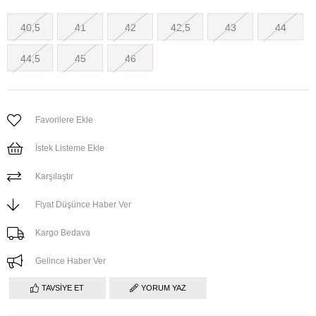
40,5
41
42
42,5
43
44
44,5
45
46
Favorilere Ekle
İstek Listeme Ekle
Karşılaştır
Fiyat Düşünce Haber Ver
Kargo Bedava
Gelince Haber Ver
TAVSIYE ET
YORUM YAZ