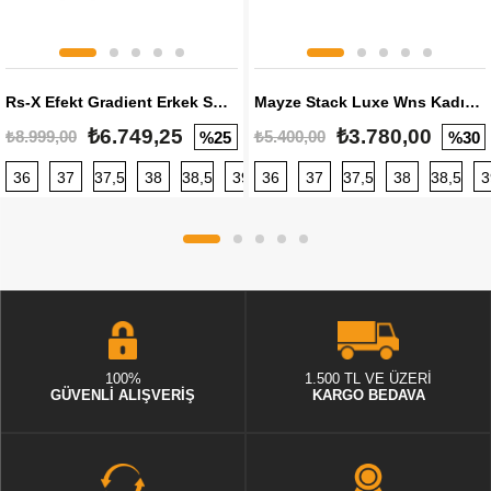
Rs-X Efekt Gradient Erkek Sneaker
Mayze Stack Luxe Wns Kadın Sneaker
₺6.749,25
₺3.780,00
₺8.999,00
₺5.400,00
%25
%30
36
37
37,5
38
38,5
39
36
40
37
40,5
37,5
41
38
42
38,5
42,5
3
100%
1.500 TL VE ÜZERİ
GÜVENLİ ALIŞVERİŞ
KARGO BEDAVA