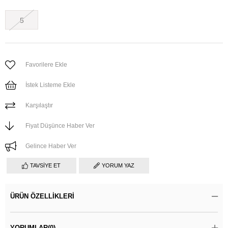
5
Favorilere Ekle
İstek Listeme Ekle
Karşılaştır
Fiyat Düşünce Haber Ver
Gelince Haber Ver
TAVSIYE ET
YORUM YAZ
ÜRÜN ÖZELLIKLERI
YORUMLAR
(0)