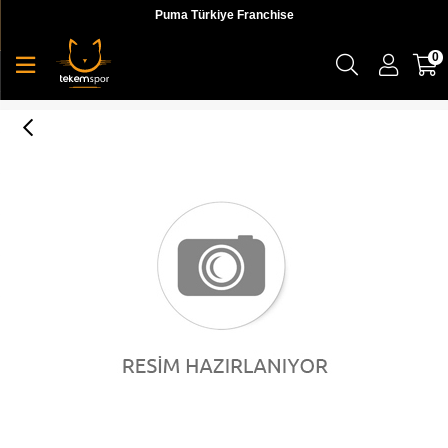
Puma Türkiye Franchise
0
ELITE 2.2 FUSION (Fifa Quality) ball Pum