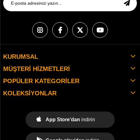
KURUMSAL
MÜŞTERI HIZMETLERI
POPÜLER KATEGORILER
KOLEKSIYONLAR
App Store’dan
indirin