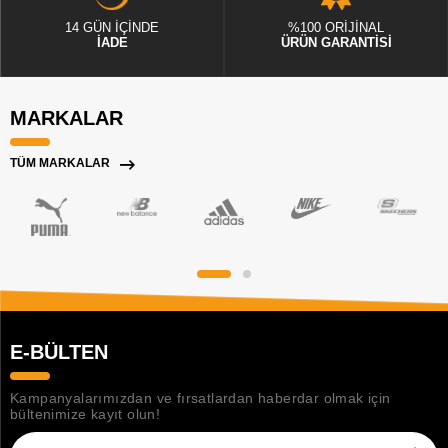
14 GÜN İÇİNDE
%100 ORİJİNAL
İADE
ÜRÜN GARANTİSİ
MARKALAR
TÜM MARKALAR
E-BÜLTEN
Kampanyalarımızdan ve fırsatlardan haberdar olmak için
bültenimize kayıt olun!