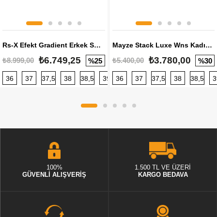
Rs-X Efekt Gradient Erkek Sneaker
Mayze Stack Luxe Wns Kadın Sneaker
₺6.749,25
₺3.780,00
₺8.999,00
₺5.400,00
%25
%30
36
37
37,5
38
38,5
39
36
40
37
40,5
37,5
41
38
42
38,5
42,5
3
100%
1.500 TL VE ÜZERİ
GÜVENLİ ALIŞVERİŞ
KARGO BEDAVA