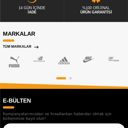
14 GÜN İÇİNDE
%100 ORİJİNAL
İADE
ÜRÜN GARANTİSİ
MARKALAR
TÜM MARKALAR
E-BÜLTEN
Kampanyalarımızdan ve fırsatlardan haberdar olmak için
bültenimize kayıt olun!