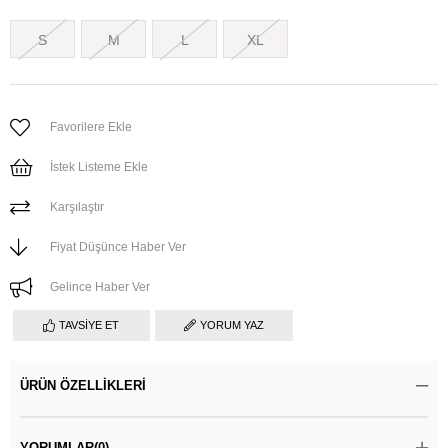
S
M
L
XL
Favorilere Ekle
İstek Listeme Ekle
Karşılaştır
Fiyat Düşünce Haber Ver
Gelince Haber Ver
TAVSIYE ET
YORUM YAZ
ÜRÜN ÖZELLIKLERI
YORUMLAR
(0)