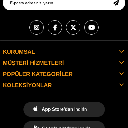
KURUMSAL
MÜŞTERI HIZMETLERI
POPÜLER KATEGORILER
KOLEKSIYONLAR
App Store’dan
indirin