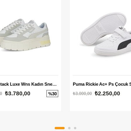
Mayze Stack Luxe Wns Kadın Sneaker
Puma Rickie Ac+ Ps Çocuk 
₺3.780,00
₺2.250,00
0
₺3.000,00
%30