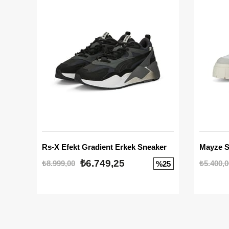
Rs-X Efekt Gradient Erkek Sneaker
₺6.749,25
₺8.999,00
₺5.400,0
%25