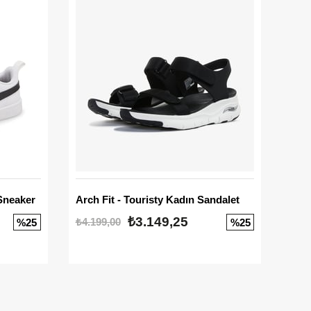
Sneaker
Arch Fit - Touristy Kadın Sandalet
Big
₺3.149,25
₺4.199,00
₺3.1
%25
%25