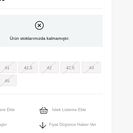
Ürün stoklarımızda kalmamıştır.
41
41,5
42
42,5
43
45
ere Ekle
İstek Listeme Ekle
ştır
Fiyat Düşünce Haber Ver