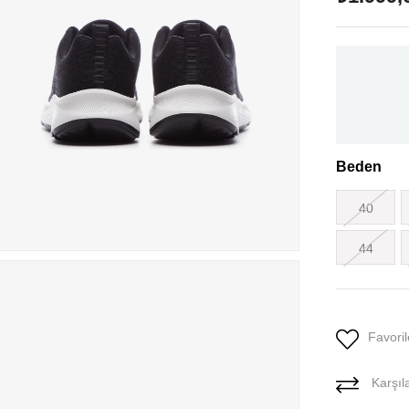
Beden
40
44
Favoril
Karşıla