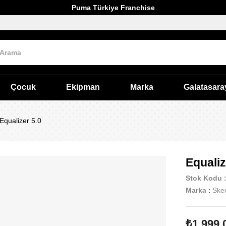
Puma Türkiye Franchise
Çocuk
Ekipman
Marka
Galatasara
Equalizer 5.0
Equaliz
Stok Kodu
Marka
:
Ske
₺1.999,