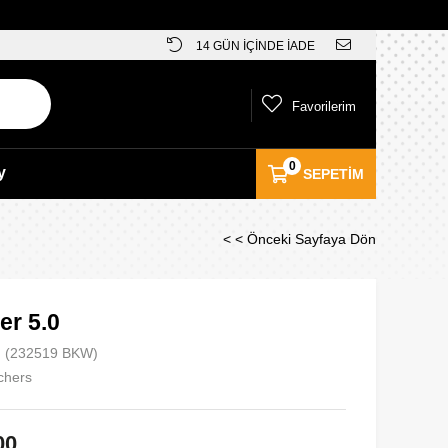
14 GÜN İÇİNDE İADE
Favorilerim
0
y
SEPETIM
< < Önceki Sayfaya Dön
er 5.0
(232519 BKW)
chers
00